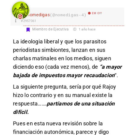
EM Off
nomedigas
(@nomedigas-4)
#2957061
Miembro de Ejecutiva
1 año hace
La ideologia liberal y que los parasitos
periodistas simbiontes, lanzan en sus
charlas matinales en los medios, siguen
diciendo eso (cada vez menos), de
“a mayor
bajada de impuestos mayor recaudacion
“.
La siguiente pregunta, sería por qué Rajoy
hizo lo contrario y en su manual existe la
respuesta……
.partíamos de una situación
difícil.
Pues en esta nueva revisión sobre la
financiación autonómica, parece y digo