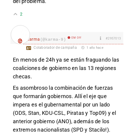
del problema.
2
EM Off
#2957013
karma
(@karma-9)
Colaborador de campaña
1 año hace
En menos de 24h ya se están fraguando las
coaliciones de gobierno en las 13 regiones
checas.
Es asombroso la combinación de fuerzas
que formarán gobiernos. Allí el eje que
impera es el gubernamental por un lado
(ODS, Stan, KDU-CSL, Piratas y Top09) y el
anterior gobierno (ANO), además de los
extremos nacionalistas (SPD y Stacilo!).