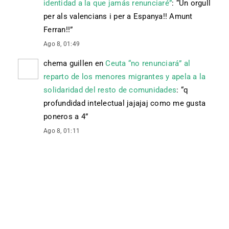
identidad a la que jamás renunciaré”
: “
Un orgull
per als valencians i per a Espanya!! Amunt
Ferran!!
”
Ago 8, 01:49
chema guillen
en
Ceuta “no renunciará” al
reparto de los menores migrantes y apela a la
solidaridad del resto de comunidades
: “
q
profundidad intelectual jajajaj como me gusta
poneros a 4
”
Ago 8, 01:11