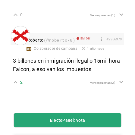
0
Ver respuestas
(1)
EM Off
#2956979
Roberto
(@roberto-8)
Colaborador de campaña
1 año hace
3 billones en inmigración ilegal o 15mil hora
Falcon, a eso van los impuestos
2
Ver respuestas
(2)
ElectoPanel: vota