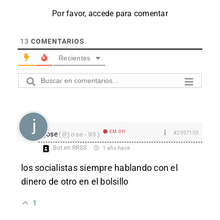
Por favor, accede para comentar
13
COMENTARIOS
Recientes
EM Off
#2957103
jose
(@jose-93)
Bot en RRSS
1 año hace
los socialistas siempre hablando con el
dinero de otro en el bolsillo
1