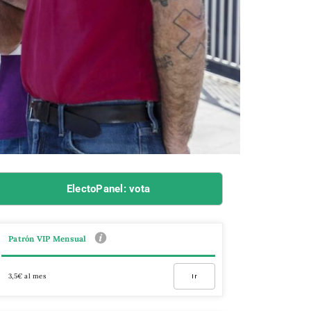
ElectoPanel: vota
Patrón VIP Mensual
3,5€ al mes
Ir