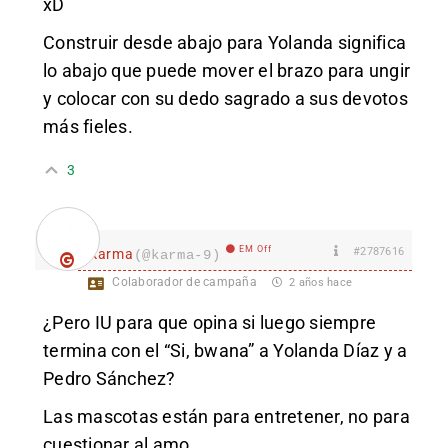
xD
Construir desde abajo para Yolanda significa
lo abajo que puede mover el brazo para ungir
y colocar con su dedo sagrado a sus devotos
más fieles.
3
EM Off
#2787616
karma
(@karma-9)
Colaborador de campaña
2 años hace
¿Pero IU para que opina si luego siempre
termina con el “Si, bwana” a Yolanda Díaz y a
Pedro Sánchez?
Las mascotas están para entretener, no para
cuestionar al amo.