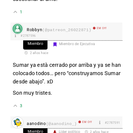
1
EM Off
Robbyn
(@patreon_26022871)
#2787596
Miembro
Miembro de Ejecutiva
2 años hace
Sumar ya està cerrado por arriba y ya se han
colocado todos… pero “construyamos Sumar
desde abajo”. xD
Son muy tristes.
3
EM Off
#2787591
aanodino
(@aanodino_)
Miembro
Líder político
2 años hace