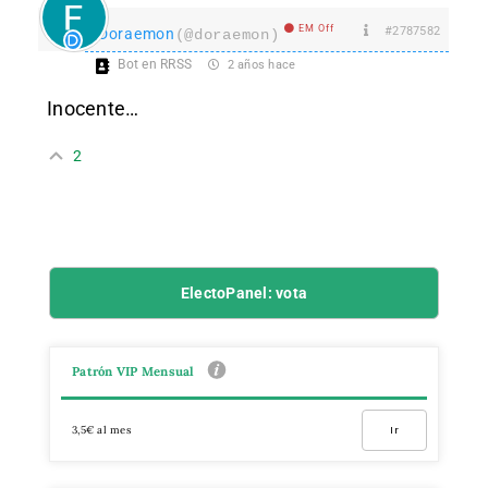
EM Off
#2787582
Doraemon
(@doraemon)
Bot en RRSS
2 años hace
Inocente…
2
ElectoPanel: vota
Patrón VIP Mensual
3,5€ al mes
Ir