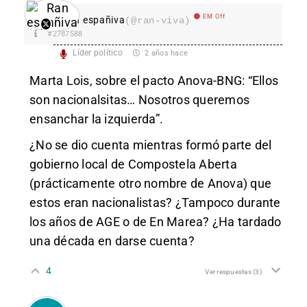
EM Off
Ran españiva
(@ran-viva)
#2787588
Líder político
2 años hace
Marta Lois, sobre el pacto Anova-BNG: “Ellos
son nacionalsitas… Nosotros queremos
ensanchar la izquierda”.
¿No se dio cuenta mientras formó parte del
gobierno local de Compostela Aberta
(prácticamente otro nombre de Anova) que
estos eran nacionalistas? ¿Tampoco durante
los años de AGE o de En Marea? ¿Ha tardado
una década en darse cuenta?
4
Ver respuestas
(3)