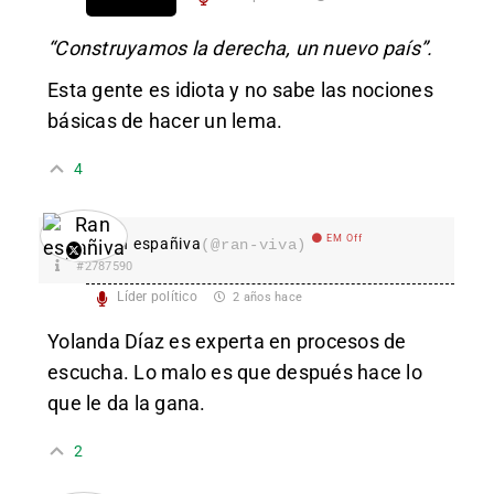
“Construyamos la derecha, un nuevo país”.
Esta gente es idiota y no sabe las nociones
básicas de hacer un lema.
4
EM Off
Ran españiva
(@ran-viva)
#2787590
Líder político
2 años hace
Yolanda Díaz es experta en procesos de
escucha. Lo malo es que después hace lo
que le da la gana.
2