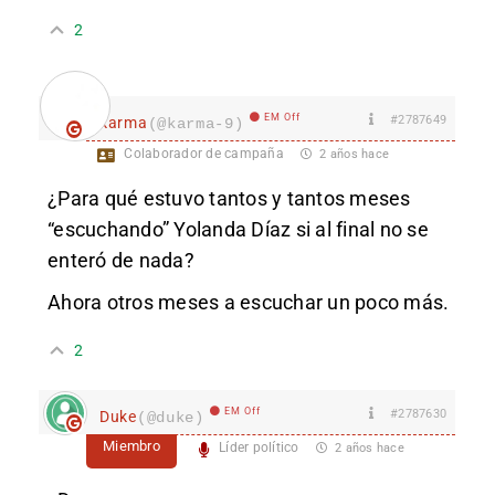
2
EM Off
#2787649
karma
(@karma-9)
Colaborador de campaña
2 años hace
¿Para qué estuvo tantos y tantos meses
“escuchando” Yolanda Díaz si al final no se
enteró de nada?
Ahora otros meses a escuchar un poco más.
2
EM Off
#2787630
Duke
(@duke)
Miembro
Líder político
2 años hace