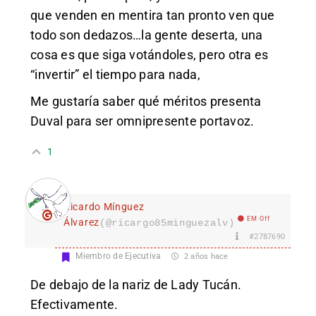
que venden en mentira tan pronto ven que
todo son dedazos…la gente deserta, una
cosa es que siga votándoles, pero otra es
“invertir” el tiempo para nada,
Me gustaría saber qué méritos presenta
Duval para ser omnipresente portavoz.
1
Ricardo Mínguez
EM Off
Álvarez
(@ricargo85minguezalv)
#2787690
Miembro de Ejecutiva
2 años hace
De debajo de la nariz de Lady Tucán.
Efectivamente.