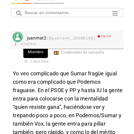
EM Off
juanmat2
(@patreon_25606193)
#2787816
Miembro
Colaborador de campaña
2 años hace
Yo veo complicado que Sumar fragüe igual
como era complicado que Podemos
fraguase. En el PSOE y PP y hasta IU la gente
entra para colocarse con la mentalidad
“quien resiste gana”, haciéndose ver y
trepando poco a poco, en Podemos/Sumar y
también Vox, la gente entra para pillar
también, pero rápido, y como lo del mérito