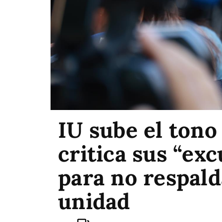
IU sube el ton
critica sus “ex
para no respald
unidad