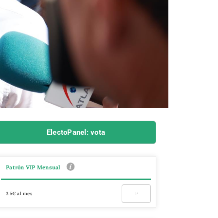
ElectoPanel: vota
Patrón VIP Mensual
3,5€ al mes
Ir