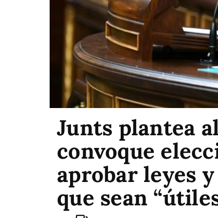
Junts plantea a
convoque elecci
aprobar leyes y
que sean “útile