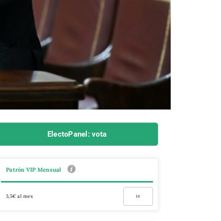
ElectoPanel: vota
Patrón VIP Mensual
3,5€ al mes
Ir