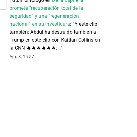
FuturPolitologo
en
De la Espriella
promete “recuperación total de la
seguridad” y una “regeneración
nacional” en su investidura
: “
Y este clip
también: Abdul ha destruido también a
Trump en este clip con Kaitlan Collins en
la CNN 🔥🔥🔥🔥🔥🔥:…
”
Ago 8, 15:57