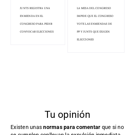
JUNTS REGISTRA UNA
LA MESA DEL CONGRESO
ENMIENDA EN EL
IMPIDE QUE EL CONGRESO
CONGRESO PARA PEDIR
VOTE LAS ENMIENDAS DE
CONVOCAR ELECCIONES
PP Y JUNTS QUE EXIGEN
ELECCIONES
Tu opinión
Existen unas
normas
para comentar
que si no
se cumplen conllevan la expulsión inmediata