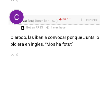
0
EM Off
#3262108
Carlos
(@carlos-57)
Bot en RRSS
1 mes hace
Clarooo, las iban a convocar por que Junts lo
pidiera en ingles, “Mos ha fotut”
0