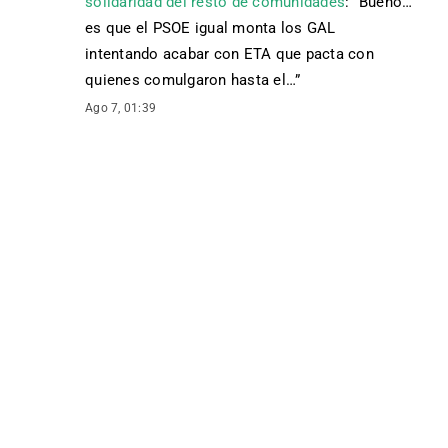
solidaridad del resto de comunidades
: “
Bueno…
es que el PSOE igual monta los GAL
intentando acabar con ETA que pacta con
quienes comulgaron hasta el…
”
Ago 7, 01:39