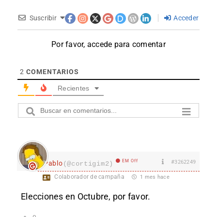
Suscribir
Acceder
Por favor, accede para comentar
2
COMENTARIOS
Recientes
EM Off
#3262249
Pablo
(@cortigim2)
Colaborador de campaña
1 mes hace
Elecciones en Octubre, por favor.