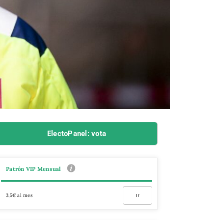
ElectoPanel: vota
Patrón VIP Mensual
3,5€ al mes
Ir