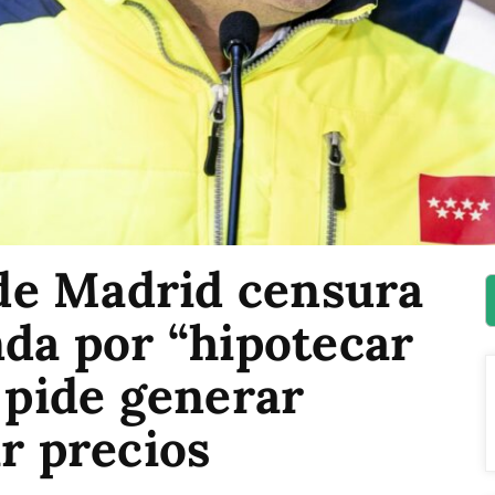
de Madrid censura
nda por “hipotecar
y pide generar
ar precios