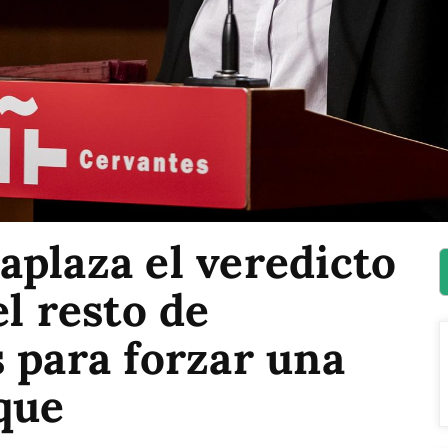
plaza el veredicto
el resto de
 para forzar una
que