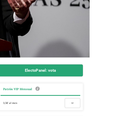
ElectoPanel: vota
Patrón VIP Mensual
3,5€ al mes
Ir