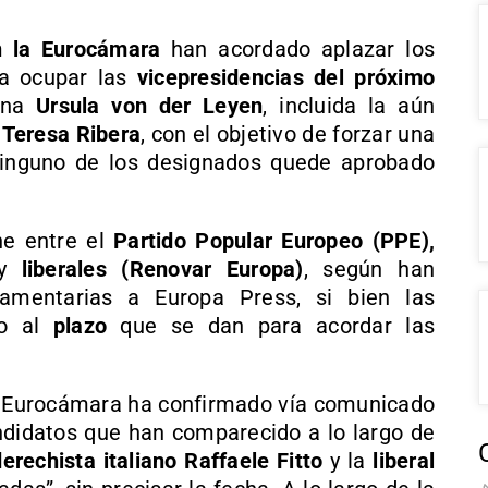
n la Eurocámara
han acordado aplazar los
 a ocupar las
vicepresidencias del próximo
ana
Ursula von der Leyen
, incluida la aún
o
Teresa Ribera
, con el objetivo de forzar una
nguno de los designados quede aprobado
he entre el
Partido Popular Europeo (PPE),
y
liberales (Renovar Europa)
, según han
lamentarias a Europa Press, si bien las
cto al
plazo
que se dan para acordar las
a Eurocámara ha confirmado vía comunicado
ndidatos que han comparecido a lo largo de
derechista italiano Raffaele Fitto
y la
liberal