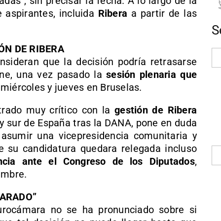
adas”, sin precisar la fecha. A lo largo de la
e aspirantes, incluida
Ribera
a partir de las
S
IÓN DE RIBERA
nsideran que la decisión podría retrasarse
ne, una vez pasado la
sesión plenaria que
miércoles y jueves en Bruselas.
trado muy crítico con la
gestión de Ribera
 y sur de España tras la DANA, pone en duda
 asumir una vicepresidencia comunitaria y
e su candidatura quedara relegada incluso
cia ante el Congreso de los Diputados
,
embre.
PARADO”
rocámara no se ha pronunciado sobre si