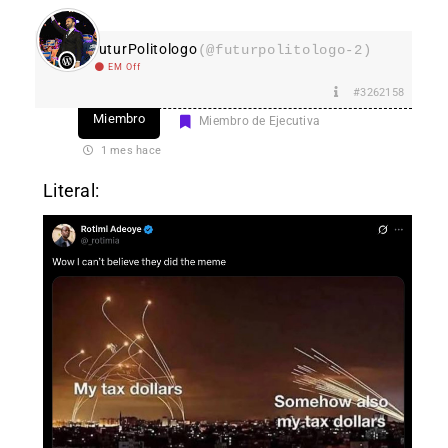
FuturPolitologo
(@futurpolitologo-2)
EM Off
#3262158
Miembro
Miembro de Ejecutiva
1 mes hace
Literal: