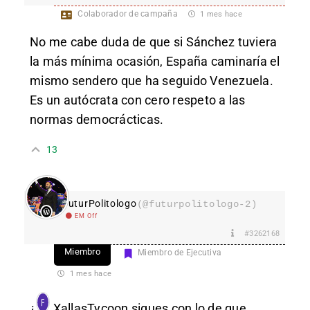
Colaborador de campaña
1 mes hace
No me cabe duda de que si Sánchez tuviera
la más mínima ocasión, España caminaría el
mismo sendero que ha seguido Venezuela.
Es un autócrata con cero respeto a las
normas democrácticas.
13
FuturPolitologo
(@futurpolitologo-2)
EM Off
#3262168
Miembro
Miembro de Ejecutiva
1 mes hace
¿
XallasTycoon
sigues con lo de que