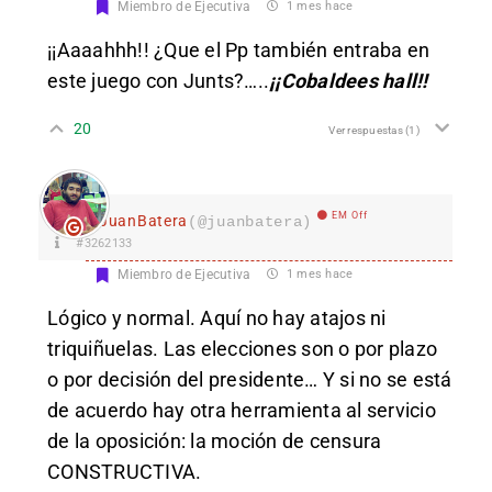
Miembro de Ejecutiva
1 mes hace
¡¡Aaaahhh!! ¿Que el Pp también entraba en
este juego con Junts?…..
¡¡Cobaldees hall!!
20
Ver respuestas
(1)
EM Off
JuanBatera
(@juanbatera)
#3262133
Miembro de Ejecutiva
1 mes hace
Lógico y normal. Aquí no hay atajos ni
triquiñuelas. Las elecciones son o por plazo
o por decisión del presidente… Y si no se está
de acuerdo hay otra herramienta al servicio
de la oposición: la moción de censura
CONSTRUCTIVA.