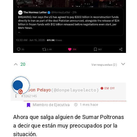
20
Ver respuestas
(2)
EM Off
Don Pelayo
(@donpelayoelecto)
#3262145
Miembro de Ejecutiva
1 mes hace
Ahora que salga alguien de Sumar Poltronas
a decir que están muy preocupados por la
situación.