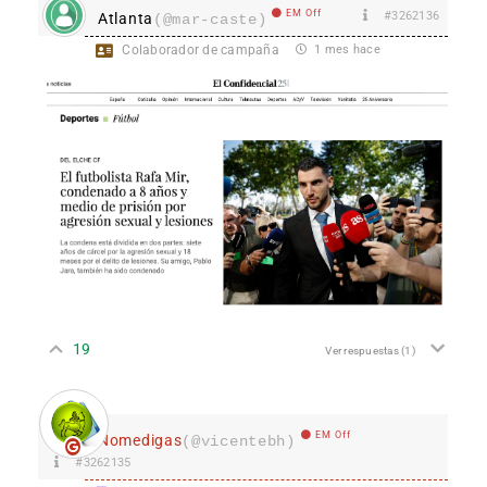
EM Off
#3262136
Atlanta
(@mar-caste)
Colaborador de campaña
1 mes hace
19
Ver respuestas
(1)
EM Off
Nomedigas
(@vicentebh)
#3262135