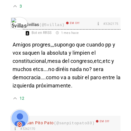
3
EM Off
#3262175
5villas
(@5villas)
Bot en RRSS
1 mes hace
Amigos progres,,,supongo que cuando pp y
vox saquen la absoluta y limpien el
constitucional,mesa del congreso,etc,etc y
muchos etcs….no diréis nada no? sera
democracia….como va a subir el paro entre la
izquierda próximamente.
12
EM Off
San Pito Pato
(@sanpitopato33)
#3262170