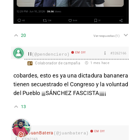
20
Ver respuestas
(1)
EM Off
#3262166
l l
(@pendenciero)
Colaborador de campaña
1 mes hace
cobardes, esto es ya una dictadura bananera
tienen secuestrado el Congreso y la voluntad
del Pueblo ¡¡¡SÁNCHEZ FASCISTA¡¡¡¡¡
13
EM Off
JuanBatera
(@juanbatera)
#3262163