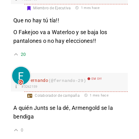
Miembro de Ejecutiva
1 mes hace
Que no hay tú tía!!
O Fakejoo va a Waterloo y se baja los
pantalones o no hay elecciones!!
20
EM Off
Fernando
(@fernando-29)
#3262159
Colaborador de campaña
1 mes hace
A quién Junts se la dé, Armengold se la
bendiga
0