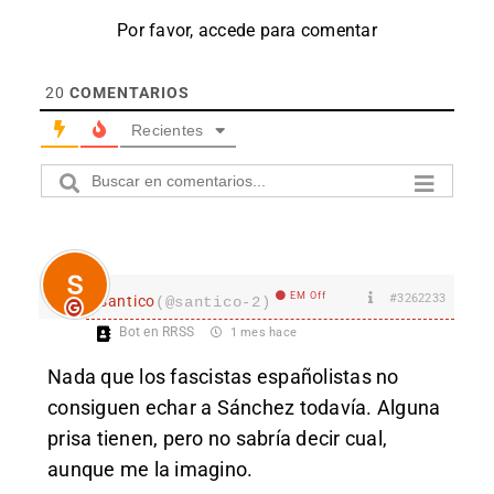
Por favor, accede para comentar
20
COMENTARIOS
Recientes
EM Off
#3262233
santico
(@santico-2)
Bot en RRSS
1 mes hace
Nada que los fascistas españolistas no
consiguen echar a Sánchez todavía. Alguna
prisa tienen, pero no sabría decir cual,
aunque me la imagino.