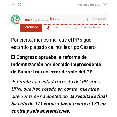
16
Ver respuestas
(2)
EM Off
#3138965
Duke
(@duke)
Miembro
Líder político
10 meses hace
Por cierto, menos mal que el PP sigue
estando plagado de inútiles tipo Casero:
El Congreso aprueba la reforma de
indemnización por despido improcedente
de Sumar tras un error de voto del PP
Enfrente han estado el resto del PP, Vox y
UPN, que han votado en contra, mientras
que Junts se ha abstenido.
El resultado final
ha sido de 171 votos a favor frente a 170 en
contra y seis abstenciones.