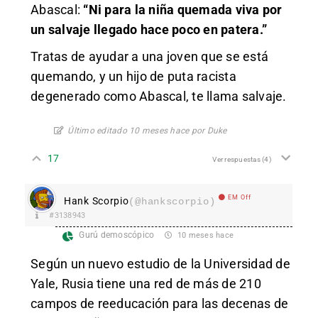
Abascal:
“Ni para la niña quemada viva por
un salvaje llegado hace poco en patera.”
Tratas de ayudar a una joven que se está
quemando, y un hijo de puta racista
degenerado como Abascal, te llama salvaje.
Último editado 10 meses hace por Duke
17
Ver respuestas
(4)
EM Off
Hank Scorpio
(@hankscorpio)
#3138943
Gurú demoscópico
10 meses hace
Según un nuevo estudio de la Universidad de
Yale, Rusia tiene una red de más de 210
campos de reeducación para las decenas de