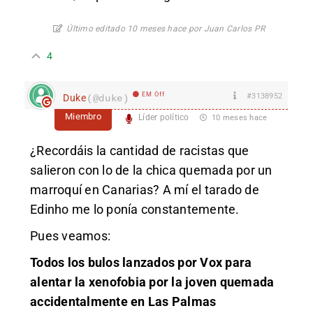
Último editado 10 meses hace por Juan Carlos PR
4
EM Off
#3138952
Duke
(@duke)
Miembro
Líder político
10 meses hace
¿Recordáis la cantidad de racistas que
salieron con lo de la chica quemada por un
marroquí en Canarias? A mí el tarado de
Edinho me lo ponía constantemente.
Pues veamos:
Todos los bulos lanzados por Vox para
alentar la xenofobia por la joven quemada
accidentalmente en Las Palmas