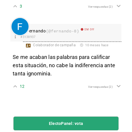
3
Ver respuestas
(2)
EM Off
Fernando
(@fernando-8)
#3138937
Colaborador de campaña
10 meses hace
Se me acaban las palabras para calificar
esta situación, no cabe la indiferencia ante
tanta ignominia.
12
Ver respuestas
(2)
ElectoPanel: vota