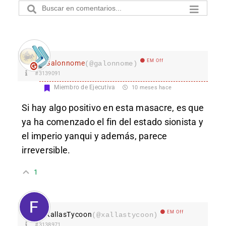
EM Off
Galonnome
(@galonnome)
#3139091
Miembro de Ejecutiva
10 meses hace
Si hay algo positivo en esta masacre, es que
ya ha comenzado el fin del estado sionista y
el imperio yanqui y además, parece
irreversible.
1
EM Off
XallasTycoon
(@xallastycoon)
#3138971