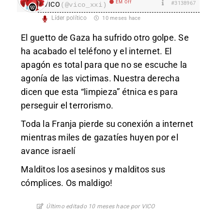
EM Off
#3138967
VICO
(@vico_xxi)
Líder político
10 meses hace
El guetto de Gaza ha sufrido otro golpe. Se
ha acabado el teléfono y el internet. El
apagón es total para que no se escuche la
agonía de las victimas. Nuestra derecha
dicen que esta “limpieza” étnica es para
perseguir el terrorismo.
Toda la Franja pierde su conexión a internet
mientras miles de gazatíes huyen por el
avance israelí
Malditos los asesinos y malditos sus
cómplices. Os maldigo!
Último editado 10 meses hace por VICO