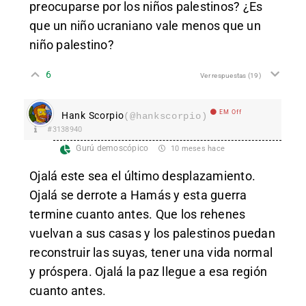
preocuparse por los niños palestinos? ¿Es
que un niño ucraniano vale menos que un
niño palestino?
6
Ver respuestas
(19)
EM Off
Hank Scorpio
(@hankscorpio)
#3138940
Gurú demoscópico
10 meses hace
Ojalá este sea el último desplazamiento.
Ojalá se derrote a Hamás y esta guerra
termine cuanto antes. Que los rehenes
vuelvan a sus casas y los palestinos puedan
reconstruir las suyas, tener una vida normal
y próspera. Ojalá la paz llegue a esa región
cuanto antes.