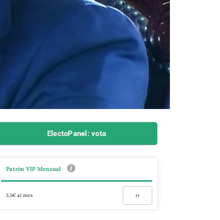
ElectoPanel: vota
Patrón VIP Mensual
3,5€ al mes
Ir