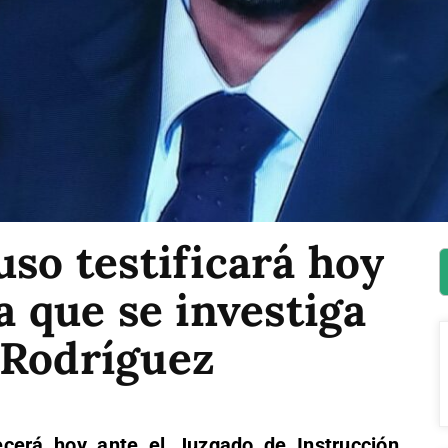
uso testificará hoy
a que se investiga
 Rodríguez
cerá hoy ante el Juzgado de Instrucción