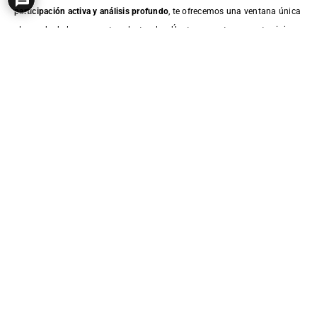
participación activa y análisis profundo
, te ofrecemos una ventana única
al mundo de las encuestas electorales. Únete a nosotros en este viaje
informativo y
sé parte de la conversación que define nuestro futuro
político
.
Electomanía
Encuestas
ElectoPanel
Servicios
Quiero ser patrón
Inicia Sesión
EM+
EM-Analytics