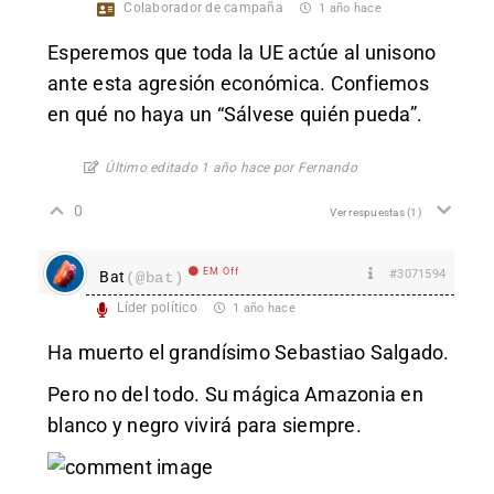
Colaborador de campaña
1 año hace
Esperemos que toda la UE actúe al unisono
ante esta agresión económica. Confiemos
en qué no haya un “Sálvese quién pueda”.
Último editado 1 año hace por Fernando
0
Ver respuestas
(1)
EM Off
#3071594
Bat
(@bat)
Líder político
1 año hace
Ha muerto el grandísimo Sebastiao Salgado.
Pero no del todo. Su mágica Amazonia en
blanco y negro vivirá para siempre.