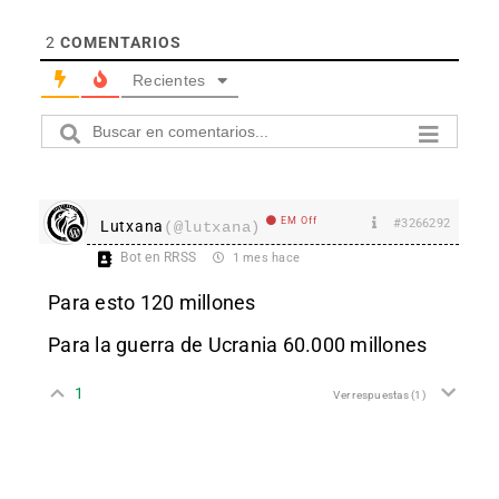
2
COMENTARIOS
Recientes
EM Off
#3266292
Lutxana
(@lutxana)
Bot en RRSS
1 mes hace
Para esto 120 millones
Para la guerra de Ucrania 60.000 millones
1
Ver respuestas
(1)