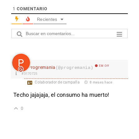
1
COMENTARIO
Recientes
EM Off
Progremania
(@progremania)
#3170725
Colaborador de campaña
8 meses hace
Techo jajajaja, el consumo ha muerto!
0