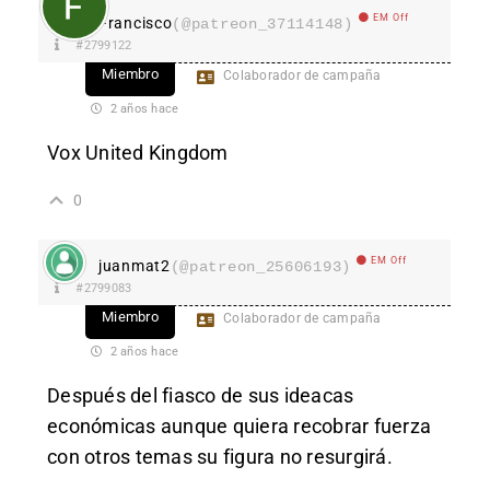
EM Off
Francisco
(@patreon_37114148)
#2799122
Miembro
Colaborador de campaña
2 años hace
Vox United Kingdom
0
EM Off
juanmat2
(@patreon_25606193)
#2799083
Miembro
Colaborador de campaña
2 años hace
Después del fiasco de sus ideacas
económicas aunque quiera recobrar fuerza
con otros temas su figura no resurgirá.