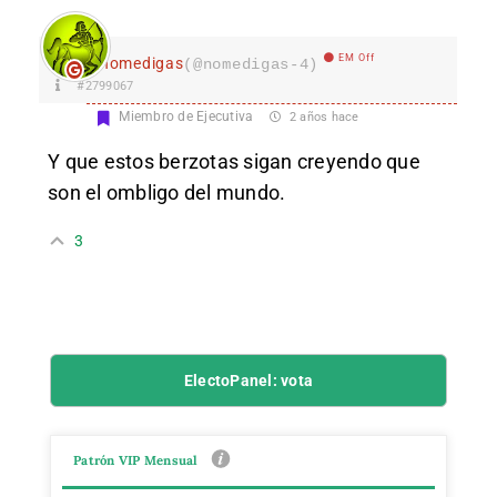
EM Off
nomedigas
(@nomedigas-4)
#2799067
Miembro de Ejecutiva
2 años hace
Y que estos berzotas sigan creyendo que
son el ombligo del mundo.
3
ElectoPanel: vota
Patrón VIP Mensual