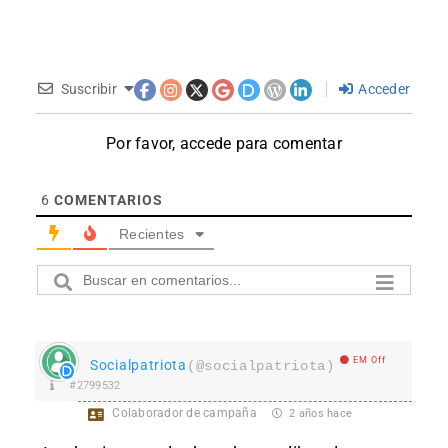
Suscribir
Acceder
Por favor, accede para comentar
6
COMENTARIOS
Recientes
EM Off
Socialpatriota
(@socialpatriota)
#2799532
Colaborador de campaña
2 años hace