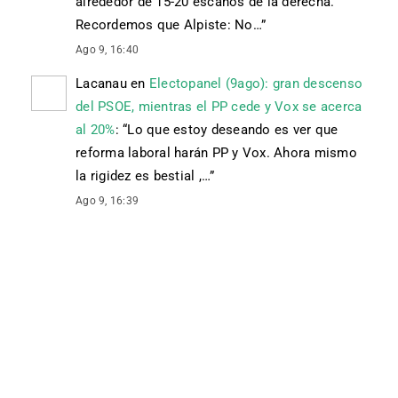
alrededor de 15-20 escaños de la derecha.
Recordemos que Alpiste: No…
”
Ago 9, 16:40
Lacanau
en
Electopanel (9ago): gran descenso
del PSOE, mientras el PP cede y Vox se acerca
al 20%
: “
Lo que estoy deseando es ver que
reforma laboral harán PP y Vox. Ahora mismo
la rigidez es bestial ,…
”
Ago 9, 16:39