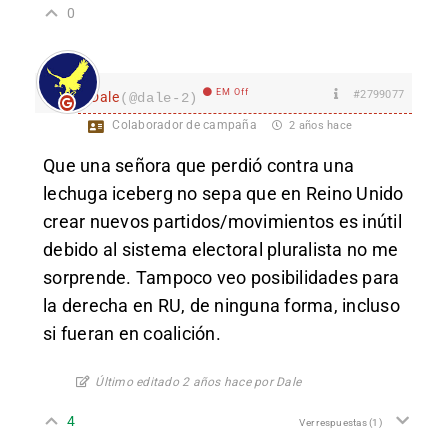
0
EM Off
#2799077
Dale
(@dale-2)
Colaborador de campaña
2 años hace
Que una señora que perdió contra una
lechuga iceberg no sepa que en Reino Unido
crear nuevos partidos/movimientos es inútil
debido al sistema electoral pluralista no me
sorprende. Tampoco veo posibilidades para
la derecha en RU, de ninguna forma, incluso
si fueran en coalición.
Último editado 2 años hace por Dale
4
Ver respuestas
(1)