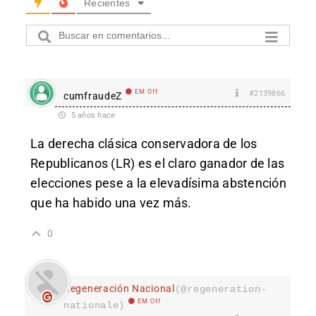
Recientes
EM Off
#2139866
cumfraudeZ
5 años hace
La derecha clásica conservadora de los
Republicanos (LR) es el claro ganador de las
elecciones pese a la elevadísima abstención
que ha habido una vez más.
0
Regeneración Nacional
(@regeneration-
EM Off
nationale)