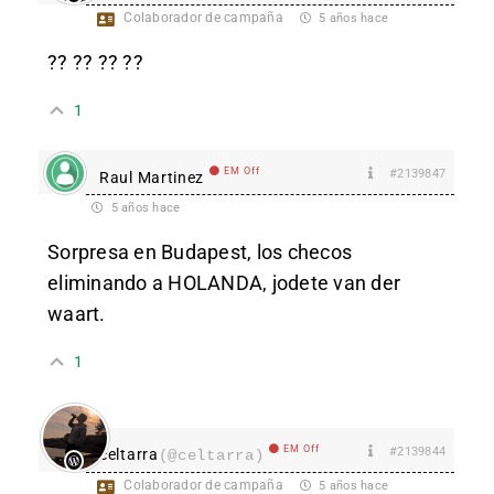
Colaborador de campaña
5 años hace
?? ?? ?? ??
1
EM Off
#2139847
Raul Martinez
5 años hace
Sorpresa en Budapest, los checos
eliminando a HOLANDA, jodete van der
waart.
1
EM Off
#2139844
celtarra
(@celtarra)
Colaborador de campaña
5 años hace