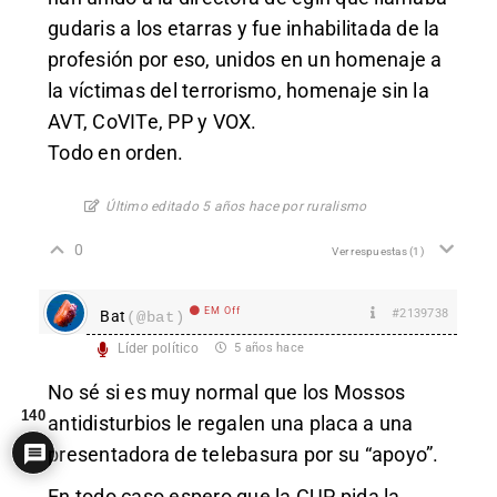
gudaris a los etarras y fue inhabilitada de la
profesión por eso, unidos en un homenaje a
la víctimas del terrorismo, homenaje sin la
AVT, CoVITe, PP y VOX.
Todo en orden.
Último editado 5 años hace por ruralismo
0
Ver respuestas
(1)
EM Off
#2139738
Bat
(@bat)
Líder político
5 años hace
No sé si es muy normal que los Mossos
140
antidisturbios le regalen una placa a una
presentadora de telebasura por su “apoyo”.
En todo caso espero que la CUP pida la