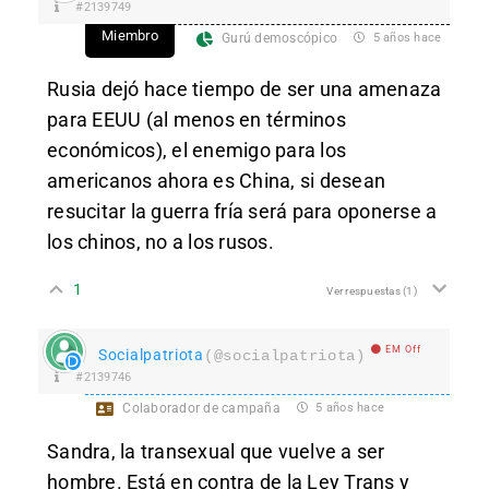
#2139749
Miembro
Gurú demoscópico
5 años hace
Rusia dejó hace tiempo de ser una amenaza
para EEUU (al menos en términos
económicos), el enemigo para los
americanos ahora es China, si desean
resucitar la guerra fría será para oponerse a
los chinos, no a los rusos.
1
Ver respuestas
(1)
EM Off
Socialpatriota
(@socialpatriota)
#2139746
Colaborador de campaña
5 años hace
Sandra, la transexual que vuelve a ser
hombre. Está en contra de la Ley Trans y