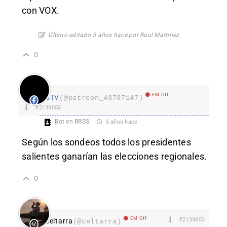
con VOX.
Último editado 5 años hace por Raul Martinez
0
EM Off
STV
(@patreon_43737147)
#2139855
Bot en RRSS
5 años hace
Según los sondeos todos los presidentes
salientes ganarían las elecciones regionales.
0
EM Off
#2139853
celtarra
(@celtarra)