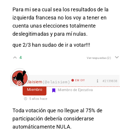
Para mi sea cual sea los resultados de la
izquierda francesa no los voy a tener en
cuenta unas elecciones totalmente
deslegitimadas y para mí nulas.
que 2/3 han sudao de ir a votar!!!
4
Ver respuestas
(2)
EM Off
#2139838
elaisiem
(@elaisiem)
Miembro
Miembro de Ejecutiva
5 años hace
Toda votación que no llegue al 75% de
participación debería considerarse
automáticamente NULA.