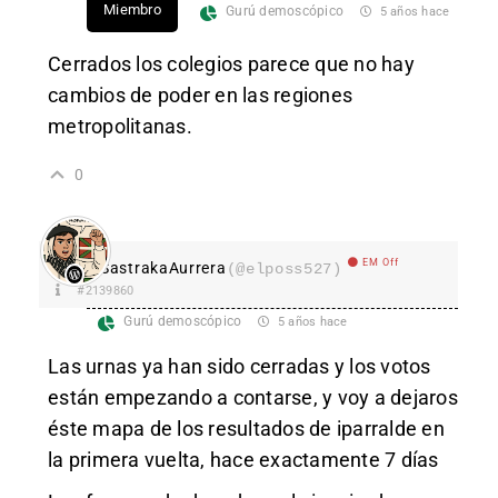
Miembro
Gurú demoscópico
5 años hace
Cerrados los colegios parece que no hay
cambios de poder en las regiones
metropolitanas.
0
EM Off
SastrakaAurrera
(@elposs527)
#2139860
Gurú demoscópico
5 años hace
Las urnas ya han sido cerradas y los votos
están empezando a contarse, y voy a dejaros
éste mapa de los resultados de iparralde en
la primera vuelta, hace exactamente 7 días