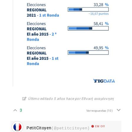
Último editado 5 años hace por Εθνική αναγέννηση
3
Ver respuestas
(10)
EM Off
PetitCitoyen
(@petitcitoyen)