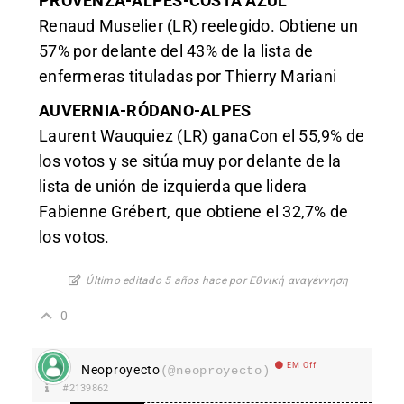
PROVENZA-ALPES-COSTA AZUL
Renaud Muselier (LR) reelegido. Obtiene un
57% por delante del 43% de la lista de
enfermeras tituladas por Thierry Mariani
AUVERNIA-RÓDANO-ALPES
Laurent Wauquiez (LR) ganaCon el 55,9% de
los votos y se sitúa muy por delante de la
lista de unión de izquierda que lidera
Fabienne Grébert, que obtiene el 32,7% de
los votos.
Último editado 5 años hace por Εθνική αναγέννηση
0
EM Off
Neoproyecto
(@neoproyecto)
#2139862