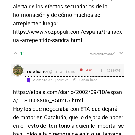
alerta de los efectos secundarios de la
hormonación y de cómo muchos se
arrepienten luego:
https://www.vozpopuli.com/espana/transex
ual-arrepentido-sandra.html
11
Ver respuestas
(2)
EM Off
#2139741
ruralismo
(@ruralismo)
Miembro de Ejecutiva
5 años hace
https://elpais.com/diario/2002/09/10/espan
a/1031608806_850215.html
Hoy los que negociaba con ETA que dejará
de matar en Cataluña, que lo dejara de hacer
en el resto del territorio a quien le importa, se
han unido a la directora de egin que llamaba