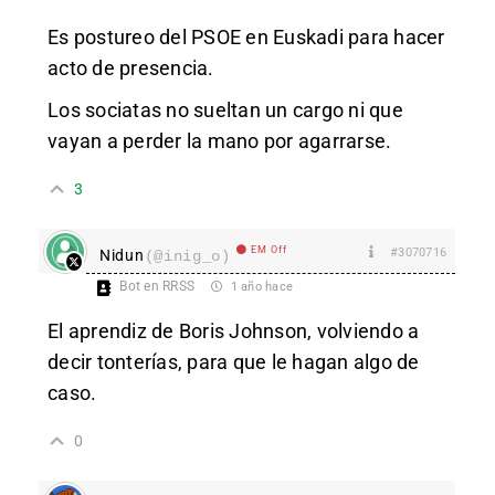
Es postureo del PSOE en Euskadi para hacer
acto de presencia.
Los sociatas no sueltan un cargo ni que
vayan a perder la mano por agarrarse.
3
EM Off
#3070716
Nidun
(@inig_o)
Bot en RRSS
1 año hace
El aprendiz de Boris Johnson, volviendo a
decir tonterías, para que le hagan algo de
caso.
0