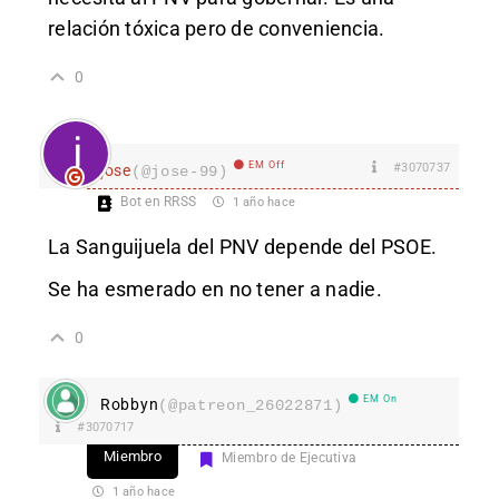
relación tóxica pero de conveniencia.
0
EM Off
#3070737
jose
(@jose-99)
Bot en RRSS
1 año hace
La Sanguijuela del PNV depende del PSOE.
Se ha esmerado en no tener a nadie.
0
EM On
Robbyn
(@patreon_26022871)
#3070717
Miembro
Miembro de Ejecutiva
1 año hace