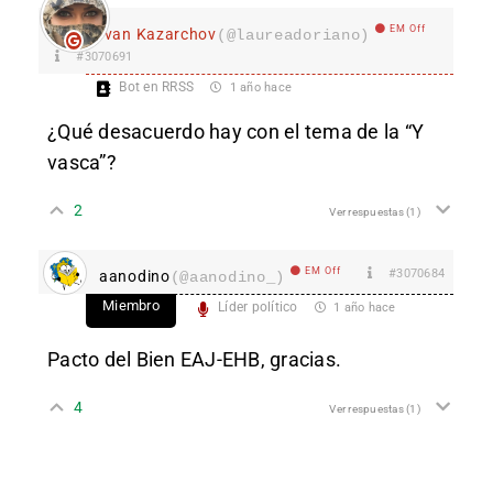
EM Off
Ivan Kazarchov
(@laureadoriano)
#3070691
Bot en RRSS
1 año hace
¿Qué desacuerdo hay con el tema de la “Y
vasca”?
2
Ver respuestas
(1)
EM Off
#3070684
aanodino
(@aanodino_)
Miembro
Líder político
1 año hace
Pacto del Bien EAJ-EHB, gracias.
4
Ver respuestas
(1)