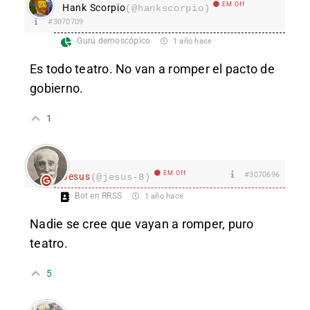
EM Off
Hank Scorpio
(@hankscorpio)
#3070709
Gurú demoscópico
1 año hace
Es todo teatro. No van a romper el pacto de
gobierno.
1
EM Off
#3070696
Jesus
(@jesus-8)
Bot en RRSS
1 año hace
Nadie se cree que vayan a romper, puro
teatro.
5