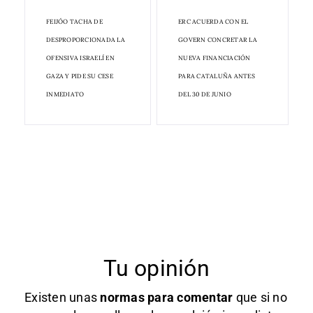
FEIJÓO TACHA DE
ERC ACUERDA CON EL
DESPROPORCIONADA LA
GOVERN CONCRETAR LA
OFENSIVA ISRAELÍ EN
NUEVA FINANCIACIÓN
GAZA Y PIDE SU CESE
PARA CATALUÑA ANTES
INMEDIATO
DEL 30 DE JUNIO
Tu opinión
Existen unas
normas
para comentar
que si no