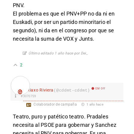
PNV.
El problema es que el PNV+PP no da ni en
Euskadi, por ser un partido minoritario el
segundo), ni da en el congreso por que se
necesita la suma de VOX y Junts.
Último editado 1 año hace por Dei_
2
EM Off
Riaxo Riviera
(@cddmt-cddmt)
#3070759
Colaborador de campaña
1 año hace
Teatro, puro y patético teatro. Pradales
necesita al PSOE para gobernar y Sanchez
necesita al PNV para gobernar. Es una