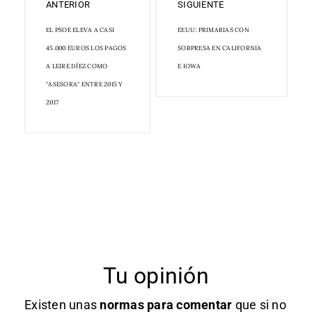
ANTERIOR
SIGUIENTE
EL PSOE ELEVA A CASI
EEUU: PRIMARIAS CON
45.000 EUROS LOS PAGOS
SORPRESA EN CALIFORNIA
A LEIRE DÍEZ COMO
E IOWA
"ASESORA" ENTRE 2015 Y
2017
Tu opinión
Existen unas
normas
para comentar
que si no