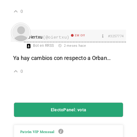
0
EM Off
#3257774
Oiertxu
(@oiertxu)
Bot en RRSS
2 meses hace
Ya hay cambios con respecto a Orban…
0
ElectoPanel: vota
Patrón VIP Mensual