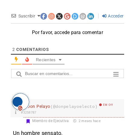
Suscribir
Acceder
Por favor, accede para comentar
2
COMENTARIOS
Recientes
EM Off
Don Pelayo
(@donpelayoelecto)
#3258787
Miembro de Ejecutiva
2 meses hace
Un hombre sensato.