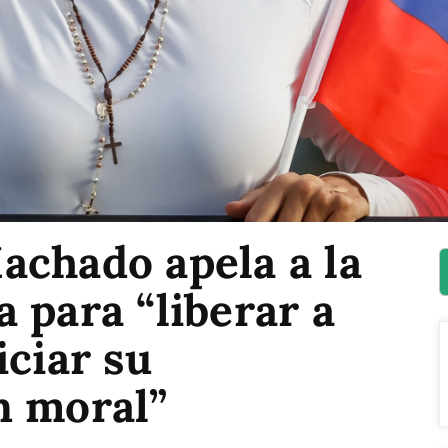
achado apela a la
 para “liberar a
iciar su
n moral”