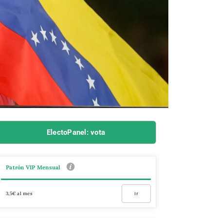
ElectoPanel: vota
Patrón VIP Mensual
3,5€ al mes
Ir