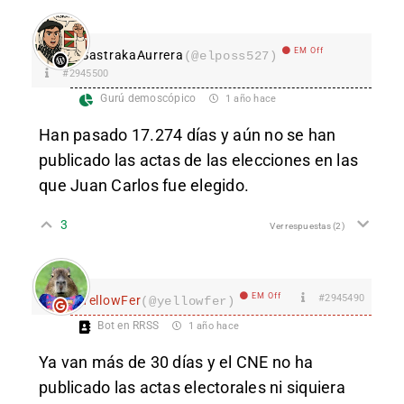
EM Off
SastrakaAurrera
(@elposs527)
#2945500
Gurú demoscópico
1 año hace
Han pasado 17.274 días y aún no se han
publicado las actas de las elecciones en las
que Juan Carlos fue elegido.
3
Ver respuestas
(2)
EM Off
#2945490
YellowFer
(@yellowfer)
Bot en RRSS
1 año hace
Ya van más de 30 días y el CNE no ha
publicado las actas electorales ni siquiera