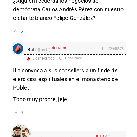
¿Alguien recuerda los negocios del
demócrata Carlos Andrés Pérez con nuestro
elefante blanco Felipe González?
6
EM Off
#2945378
Bat
(@bat)
Líder político
1 año hace
Illa convoca a sus consellers a un finde de
ejercicios espirituales en el monasterio de
Poblet.
Todo muy progre, jeje.
0
EM Off