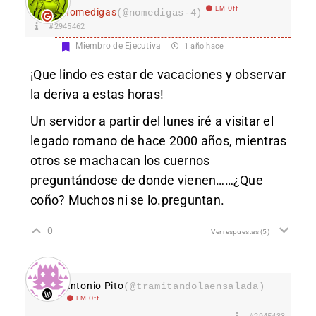
EM Off
nomedigas
(@nomedigas-4)
#2945462
Miembro de Ejecutiva
1 año hace
¡Que lindo es estar de vacaciones y observar
la deriva a estas horas!
Un servidor a partir del lunes iré a visitar el
legado romano de hace 2000 años, mientras
otros se machacan los cuernos
preguntándose de donde vienen……¿Que
coño? Muchos ni se lo.preguntan.
0
Ver respuestas
(5)
Antonio Pito
(@tramitandolaensalada)
EM Off