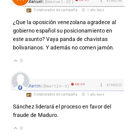
#2945744
Manuel
(@manuel-22)
Colaborador de campaña
1 año hace
¿Que la oposición venezolana agradece al
gobierno español su posicionamiento en
este asunto? Vaya panda de chavistas
bolivarianos. Y además no comen jamón.
0
EM Off
#2945553
Martin
(@martin-3)
Colaborador de campaña
1 año hace
Sánchez liderará el proceso en favor del
fraude de Maduro.
0