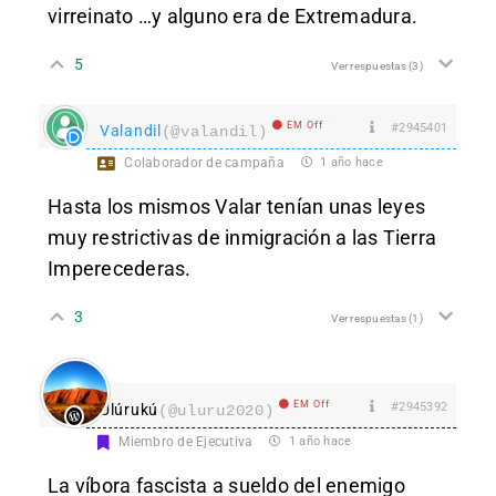
virreinato …y alguno era de Extremadura.
5
Ver respuestas
(3)
EM Off
#2945401
Valandil
(@valandil)
Colaborador de campaña
1 año hace
Hasta los mismos Valar tenían unas leyes
muy restrictivas de inmigración a las Tierra
Imperecederas.
3
Ver respuestas
(1)
EM Off
#2945392
Ulúrukú
(@uluru2020)
Miembro de Ejecutiva
1 año hace
La víbora fascista a sueldo del enemigo