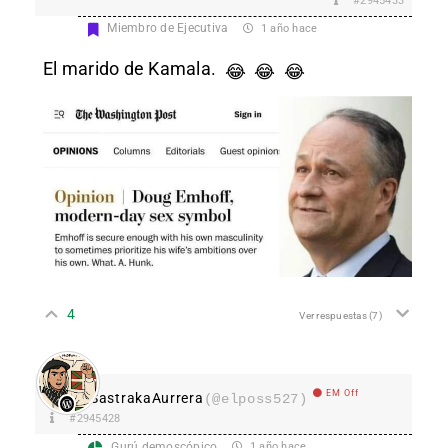
#2945433
Miembro de Ejecutiva
1 año hace
El marido de Kamala.
😂
😂
😂
4
Ver respuestas
(7)
EM Off
SastrakaAurrera
(@elposs527)
#2945428
Gurú demoscópico
1 año hace