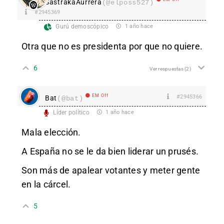
SastrakaAurrera
(@elposs527)
#2945369
Gurú demoscópico
1 año hace
Otra que no es presidenta por que no quiere.
6
Ver respuestas
(2)
EM Off
#2945366
Bat
(@bat)
Líder político
1 año hace
Mala elección.
A España no se le da bien liderar un prusés.
Son más de apalear votantes y meter gente
en la cárcel.
5