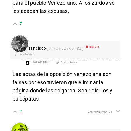
para el pueblo Venezolano. A los zurdos se
les acaban las excusas.
7
EM Off
Francisco
(@francisco-31)
#2945483
Bot en RRSS
1 año hace
Las actas de la oposición venezolana son
falsas por eso tuvieron que eliminar la
página donde las colgaron. Son ridículos y
psicópatas
2
Ver respuestas
(7)