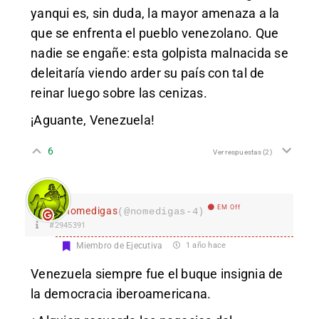
yanqui es, sin duda, la mayor amenaza a la
que se enfrenta el pueblo venezolano. Que
nadie se engañe: esta golpista malnacida se
deleitaría viendo arder su país con tal de
reinar luego sobre las cenizas.
¡Aguante, Venezuela!
6
Ver respuestas
(2)
EM Off
nomedigas
(@nomedigas-4)
#2945391
Miembro de Ejecutiva
1 año hace
Venezuela siempre fue el buque insignia de
la democracia iberoamericana.