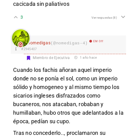
cacicada sin paliativos
3
Ver respuestas
(8)
EM Off
nomedigas
(@nomedigas-4)
#2945407
Miembro de Ejecutiva
1 año hace
Cuando los fachis añoran aquel imperio
donde no se ponía el sol, como un imperio
sólido y homogeneo y al mismo tiempo los
sicarios ingleses disfrazados como
bucaneros, nos atacaban, robaban y
humillaban, hubo otros que adelantados a la
época, pedían su cupo.
Tras no concederlo.., proclamaron su