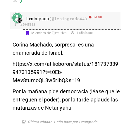
3
EM Off
Leningrado
(@leningrado44)
#2945363
Miembro de Ejecutiva
1 año hace
Corina Machado, sorpresa, es una
enamorada de Israel.
https://x.com/atilioboron/status/181737339
9473135991?t=t0Eb-
Mev8tumoQL3w5rIbQ&s=19
Por la mañana pide democracia (léase que le
entreguen el poder), por la tarde aplaude las
matanzas de Netanyahu
Último editado 1 año hace por Leningrado