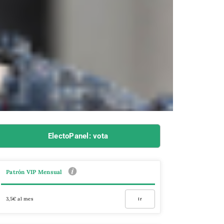
ElectoPanel: vota
Patrón VIP Mensual
3,5€ al mes
Ir