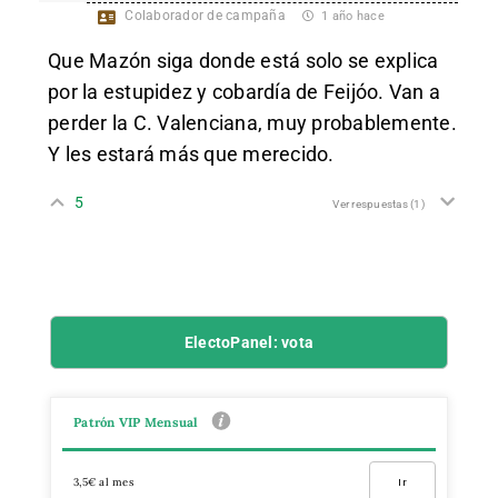
Colaborador de campaña
1 año hace
Que Mazón siga donde está solo se explica
por la estupidez y cobardía de Feijóo. Van a
perder la C. Valenciana, muy probablemente.
Y les estará más que merecido.
5
Ver respuestas
(1)
ElectoPanel: vota
Patrón VIP Mensual
3,5€ al mes
Ir