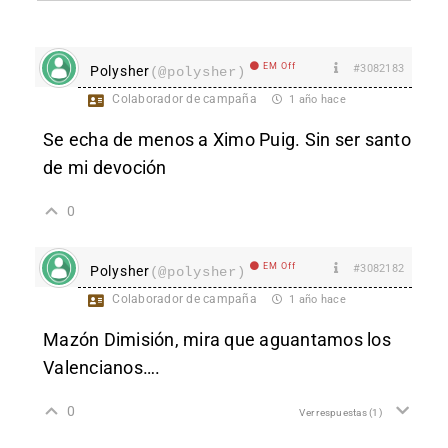
EM Off
#3082183
Polysher
(@polysher)
Colaborador de campaña
1 año hace
Se echa de menos a Ximo Puig. Sin ser santo
de mi devoción
0
EM Off
#3082182
Polysher
(@polysher)
Colaborador de campaña
1 año hace
Mazón Dimisión, mira que aguantamos los
Valencianos….
0
Ver respuestas
(1)