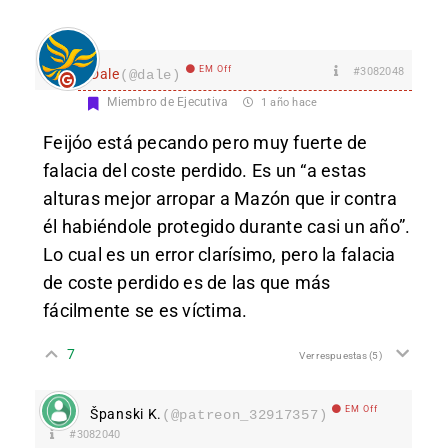
EM Off
#3082048
Dale
(@dale)
Miembro de Ejecutiva
1 año hace
Feijóo está pecando pero muy fuerte de
falacia del coste perdido. Es un “a estas
alturas mejor arropar a Mazón que ir contra
él habiéndole protegido durante casi un año”.
Lo cual es un error clarísimo, pero la falacia
de coste perdido es de las que más
fácilmente se es víctima.
7
Ver respuestas
(5)
EM Off
Španski K.
(@patreon_32917357)
#3082040