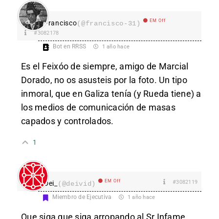
EM Off
Francisco
(@francisco-31)
#3082178
Bot en RRSS
1 año hace
Es el Feixóo de siempre, amigo de Marcial
Dorado, no os asusteis por la foto. Un tipo
inmoral, que en Galiza tenía (y Rueda tiene) a
los medios de comunicación de masas
capados y controlados.
1
EM Off
#3082119
Dei_
(@deivid)
Miembro de Ejecutiva
1 año hace
Que siga que siga arropando al Sr.Infame