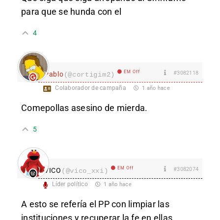
para que se hunda con el
4
EM Off
#3082118
Pablo
(@cortigim2)
Colaborador de campaña
1 año hace
Comepollas asesino de mierda.
5
EM Off
#3082074
VICO
(@vico_xxi)
Líder político
1 año hace
A esto se refería el PP con limpiar las
instituciones y recuperar la fe en ellas.