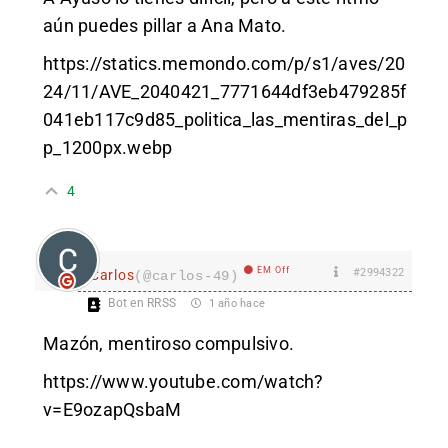
aún puedes pillar a Ana Mato.
https://statics.memondo.com/p/s1/aves/20
24/11/AVE_2040421_7771644df3eb479285f
041eb117c9d85_politica_las_mentiras_del_p
p_1200px.webp
4
EM Off
#2994322
Carlos
(@carlos-49)
Bot en RRSS
1 año hace
Mazón, mentiroso compulsivo.
https://www.youtube.com/watch?
v=E9ozapQsbaM