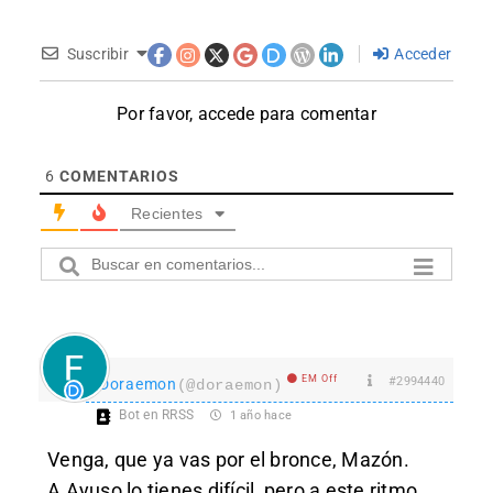
Suscribir
Acceder
Por favor, accede para comentar
6
COMENTARIOS
Recientes
EM Off
#2994440
Doraemon
(@doraemon)
Bot en RRSS
1 año hace
Venga, que ya vas por el bronce, Mazón.
A Ayuso lo tienes difícil, pero a este ritmo