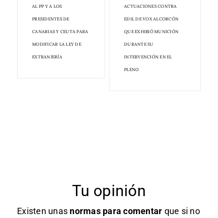
AL PP Y A LOS
ACTUACIONES CONTRA
PRESIDENTES DE
EDIL DE VOX ALCORCÓN
CANARIAS Y CEUTA PARA
QUE EXHIBIÓ MUNICIÓN
MODIFICAR LA LEY DE
DURANTE SU
EXTRANJERÍA
INTERVENCIÓN EN EL
PLENO
Tu opinión
Existen unas
normas
para comentar
que si no