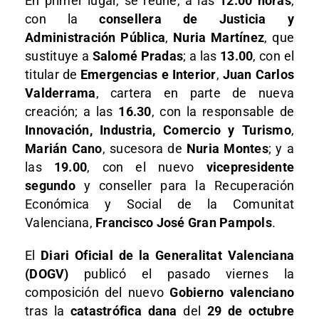
En primer lugar, se reúne, a las
12.00 horas
,
con la
consellera de Justicia y
Administración Pública
,
Nuria Martínez
, que
sustituye a
Salomé Pradas
; a las
13.00
, con el
titular de
Emergencias e Interior
,
Juan Carlos
Valderrama
, cartera en parte de nueva
creación; a las
16.30
, con la responsable de
Innovación, Industria, Comercio y Turismo
,
Marián Cano
, sucesora de
Nuria Montes
; y a
las
19.00
, con el nuevo
vicepresidente
segundo
y conseller para la Recuperación
Económica y Social de la Comunitat
Valenciana,
Francisco José Gran Pampols
.
El
Diari Oficial de la Generalitat Valenciana
(DOGV)
publicó el pasado viernes la
composición del nuevo
Gobierno valenciano
tras la
catastrófica dana
del
29 de octubre