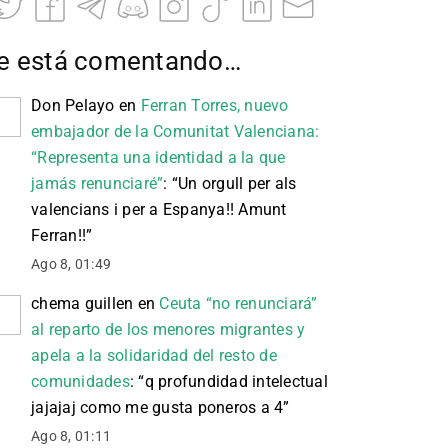
e está comentando…
Don Pelayo
en
Ferran Torres, nuevo
embajador de la Comunitat Valenciana:
“Representa una identidad a la que
jamás renunciaré”
: “
Un orgull per als
valencians i per a Espanya!! Amunt
Ferran!!
”
Ago 8, 01:49
chema guillen
en
Ceuta “no renunciará”
al reparto de los menores migrantes y
apela a la solidaridad del resto de
comunidades
: “
q profundidad intelectual
jajajaj como me gusta poneros a 4
”
Ago 8, 01:11