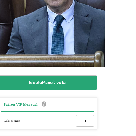
ElectoPanel: vota
Patrón VIP Mensual
3,5€ al mes
Ir