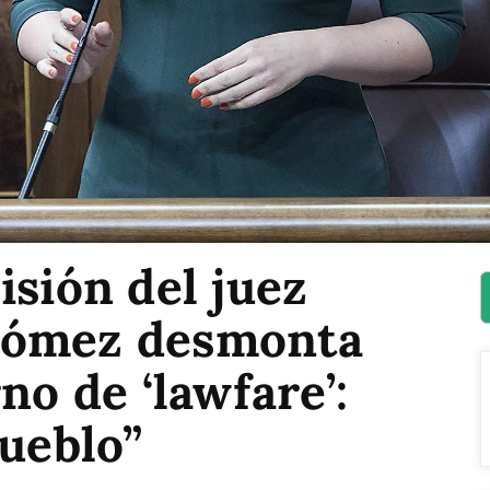
isión del juez
Gómez desmonta
no de ‘lawfare’:
pueblo”