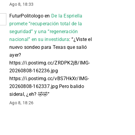
Ago 8, 18:33
FuturPolitologo
en
De la Espriella
promete “recuperación total de la
seguridad” y una “regeneración
nacional” en su investidura
: “
¿Viste el
nuevo sondeo para Texas que salió
ayer?
https://i.postimg.cc/ZRDPK2jB/IMG-
20260808-162236.jpg
https://i.postimg.cc/vBS7HkXr/IMG-
20260808-162337.jpg Pero balido
sideral, ¿eh? 🤣🤣
”
Ago 8, 18:26