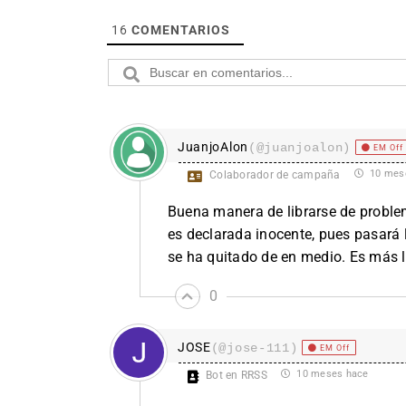
16
COMENTARIOS
JuanjoAlon
(@juanjoalon)
EM Off
10 mes
Colaborador de campaña
Buena manera de librarse de problema
es declarada inocente, pues pasará l
se ha quitado de en medio. Es más l
0
JOSE
(@jose-111)
EM Off
10 meses hace
Bot en RRSS