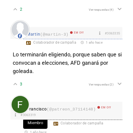
2
Ver respuestas
(4)
EM Off
#3063335
Martin
(@martin-3)
Colaborador de campaña
1 año hace
Lo terminarán eligiendo, porque saben que si
convocan a elecciones, AFD ganará por
goleada.
3
Ver respuestas
(2)
EM Off
Francisco
(@patreon_37114148)
#3063319
Miembro
Colaborador de campaña
1 año hace