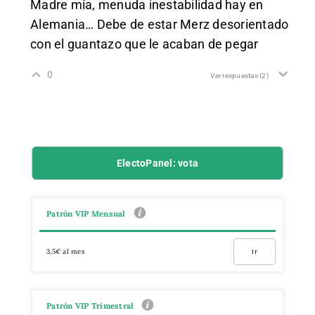
Madre mía, menuda inestabilidad hay en
Alemania… Debe de estar Merz desorientado
con el guantazo que le acaban de pegar
0
Ver respuestas
(2)
ElectoPanel: vota
Patrón VIP Mensual
3,5€ al mes
Ir
Patrón VIP Trimestral