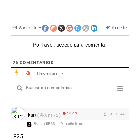
Suscribir
Acceder
Por favor, accede para comentar
25
COMENTARIOS
Recientes
EM Off
#3063446
kurt
(@kurt-2)
Bot en RRSS
1 año hace
325