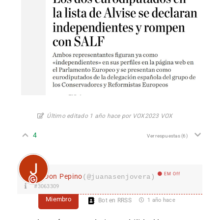
Último editado 1 año hace por VOX2023 VOX
4
Ver respuestas
(6)
EM Off
Don Pepino
(@juanasenjovera)
#3063309
Miembro
Bot en RRSS
1 año hace