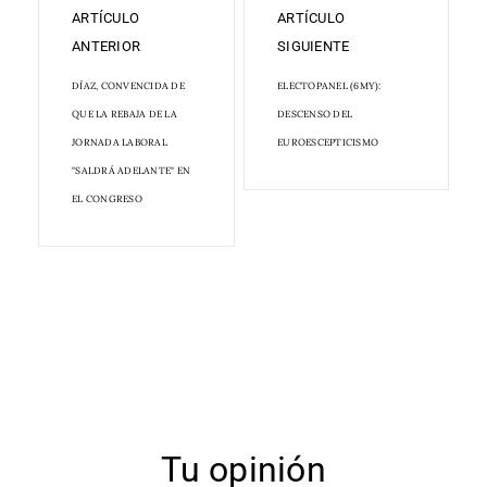
ARTÍCULO
ARTÍCULO
ANTERIOR
SIGUIENTE
DÍAZ, CONVENCIDA DE
ELECTOPANEL (6MY):
QUE LA REBAJA DE LA
DESCENSO DEL
JORNADA LABORAL
EUROESCEPTICISMO
"SALDRÁ ADELANTE" EN
EL CONGRESO
Tu opinión