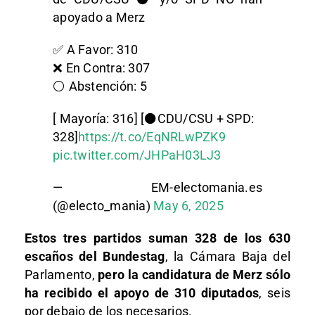
apoyado a Merz
✅ A Favor: 310
❌ En Contra: 307
⚪️ Abstención: 5
[ Mayoría: 316] [⚫️CDU/CSU + SPD:
328]
https://t.co/EqNRLwPZK9
pic.twitter.com/JHPaH03LJ3
— EM-electomania.es
(@electo_mania)
May 6, 2025
Estos tres partidos suman 328 de los 630
escaños del Bundestag
, la Cámara Baja del
Parlamento,
pero la candidatura de Merz sólo
ha recibido el apoyo de 310 diputados
, seis
por debajo de los necesarios.