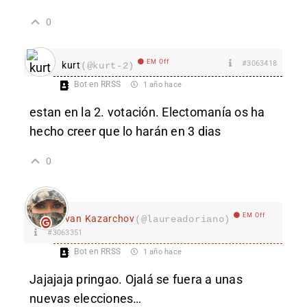
0
EM Off
#3063418
kurt
(@kurt-2)
Bot en RRSS
1 año hace
estan en la 2. votación. Electomanía os ha
hecho creer que lo harán en 3 dias
0
EM Off
Ivan Kazarchov
(@laureadoriano)
#3063351
Bot en RRSS
1 año hace
Jajajaja pringao. Ojalá se fuera a unas
nuevas elecciones…