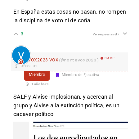
En España estas cosas no pasan, no rompen
la disciplina de voto ni de coña.
3
Ver respuestas
(4)
EM Off
VOX2023 VOX
(@nortevox2023)
#3063313
Miembro
Miembro de Ejecutiva
1 año hace
SALF y Alvise implosionan, y acercan al
grupo y Alvise a la extinción política, es un
cadaver político