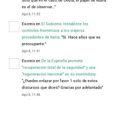
Solo que en el caso de Ceuta, el papel de Rusia
es el de observar…
”
Ago 8, 11:55
Escreix
en
El Gobierno restablece los
controles fronterizos a los viajeros
procedentes de Italia
: “
Sí. Hace años que es
preocupante.
”
Ago 8, 11:51
Escreix
en
De la Espriella promete
“recuperación total de la seguridad” y una
“regeneración nacional” en su investidura
:
“
¿Puedes enlazar por favor 1 solo de estos
discursos que dices? Gracias por adelantado
”
Ago 8, 11:48