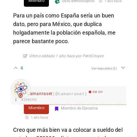
Miembro
Gurú demoscópico
1 año hace
Para un país como España sería un buen
dato, pero para México, que duplica
holgadamente la población española, me
parece bastante poco.
Último editado 1 año hace por PetitCitoyen
4
Ver respuestas
(2)
EM Off
Tamanraset
(@tamanraset)
#2940592
Miembro
Miembro de Ejecutiva
1 año hace
Creo que más bien va a colocar a sueldo del