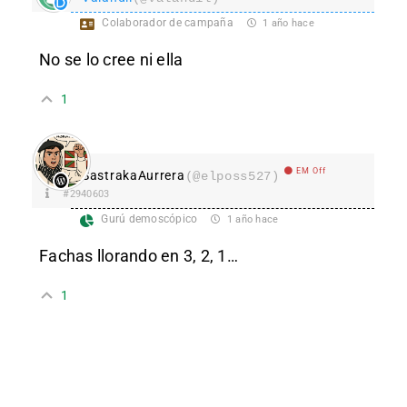
Colaborador de campaña
1 año hace
No se lo cree ni ella
1
EM Off
SastrakaAurrera
(@elposs527)
#2940603
Gurú demoscópico
1 año hace
Fachas llorando en 3, 2, 1…
1