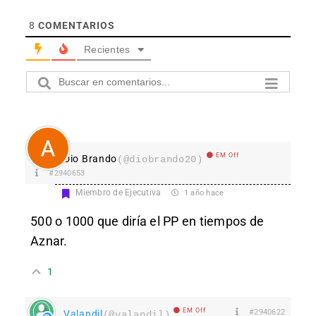
8
COMENTARIOS
Recientes
EM Off
Dio Brando
(@diobrando20)
#2940653
Miembro de Ejecutiva
1 año hace
500 o 1000 que diría el PP en tiempos de
Aznar.
1
EM Off
#2940622
Valandil
(@valandil)