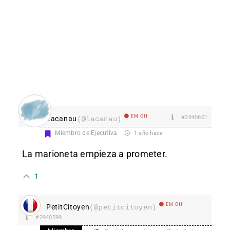
EM Off
#2940601
Lacanau
(@lacanau)
Miembro de Ejecutiva
1 año hace
La marioneta empieza a prometer.
1
EM Off
PetitCitoyen
(@petitcitoyen)
#2940599