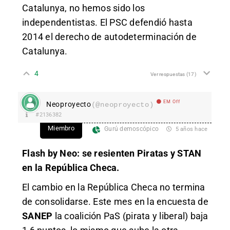
Catalunya, no hemos sido los
independentistas. El PSC defendió hasta
2014 el derecho de autodeterminación de
Catalunya.
4
Ver respuestas
(17)
EM Off
Neoproyecto
(@neoproyecto)
#2136382
Miembro
Gurú demoscópico
5 años hace
Flash by Neo: se resienten Piratas y STAN
en la República Checa.
El cambio en la República Checa no termina
de consolidarse. Este mes en la encuesta de
SANEP
la coalición PaS (pirata y liberal) baja