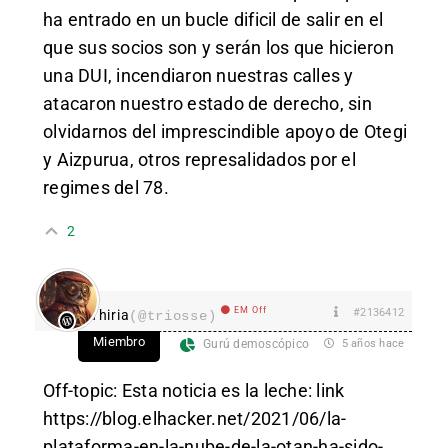
ha entrado en un bucle dificil de salir en el
que sus socios son y serán los que hicieron
una DUI, incendiaron nuestras calles y
atacaron nuestro estado de derecho, sin
olvidarnos del imprescindible apoyo de Otegi
y Aizpurua, otros represalidados por el
regimes del 78.
2
EM Off
#2136412
Thiria
(@triosse)
Miembro
Gurú demoscópico
5 años hace
Off-topic: Esta noticia es la leche: link
https://blog.elhacker.net/2021/06/la-
plataforma-en-la-nube-de-la-otan-ha-sido-