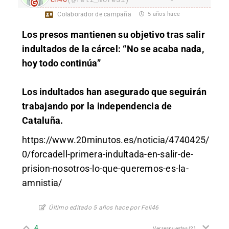
(@feli_more31)
Colaborador de campaña
5 años hace
Los presos mantienen su objetivo tras salir
indultados de la cárcel: “No se acaba nada,
hoy todo continúa”
Los indultados han asegurado que seguirán
trabajando por la independencia de
Cataluña.
https://www.20minutos.es/noticia/4740425/
0/forcadell-primera-indultada-en-salir-de-
prision-nosotros-lo-que-queremos-es-la-
amnistia/
Último editado 5 años hace por Feli46
4
Ver respuestas
(2)