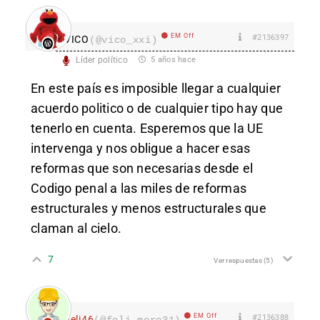
EM Off
#2136397
VICO
(@vico_xxi)
Líder político
5 años hace
En este país es imposible llegar a cualquier
acuerdo politico o de cualquier tipo hay que
tenerlo en cuenta. Esperemos que la UE
intervenga y nos obligue a hacer esas
reformas que son necesarias desde el
Codigo penal a las miles de reformas
estructurales y menos estructurales que
claman al cielo.
7
Ver respuestas
(5)
EM Off
#2136388
Feli46