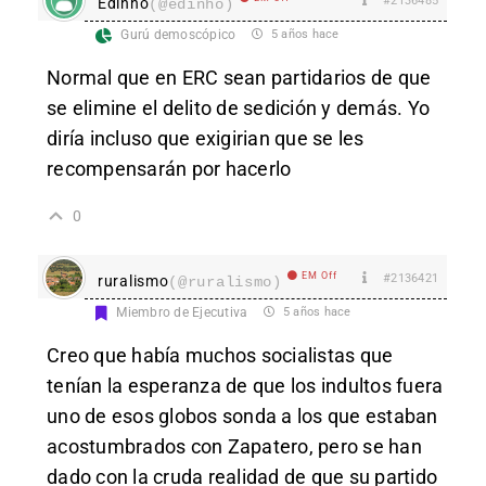
#2136485
Edinho
(@edinho)
Gurú demoscópico
5 años hace
Normal que en ERC sean partidarios de que
se elimine el delito de sedición y demás. Yo
diría incluso que exigirian que se les
recompensarán por hacerlo
0
EM Off
#2136421
ruralismo
(@ruralismo)
Miembro de Ejecutiva
5 años hace
Creo que había muchos socialistas que
tenían la esperanza de que los indultos fuera
uno de esos globos sonda a los que estaban
acostumbrados con Zapatero, pero se han
dado con la cruda realidad de que su partido