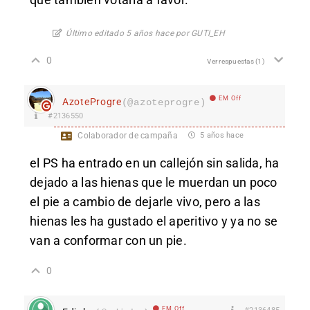
Último editado 5 años hace por GUTI_EH
0
Ver respuestas
(1)
EM Off
AzoteProgre
(@azoteprogre)
#2136550
Colaborador de campaña
5 años hace
el PS ha entrado en un callejón sin salida, ha
dejado a las hienas que le muerdan un poco
el pie a cambio de dejarle vivo, pero a las
hienas les ha gustado el aperitivo y ya no se
van a conformar con un pie.
0
EM Off