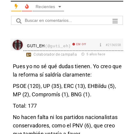
Recientes
EM Off
#2136558
GUTI_EH
(@guti_eh)
Colaborador de campaña
5 años hace
Pues yo no sé qué dudas tienen. Yo creo que
la reforma sí saldría claramente:
PSOE (120), UP (35), ERC (13), EHBildu (5),
MP (2), Compromís (1), BNG (1).
Total: 177
No hacen falta ni los partidos nacionalistas
conservadores, como el PNV (6), que creo
que también votaría a favor.