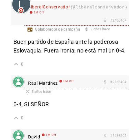
LiberalConservador
(@liberalconservador)
EM Off
#2136407
Colaborador de campaña
5 años hace
Buen partido de España ante la poderosa
Eslovaquia. Fuera ironía, no está mal un 0-4.
0
EM Off
#2136404
Raul Martinez
5 años hace
0-4, SI SEÑOR
0
EM Off
#2136402
David