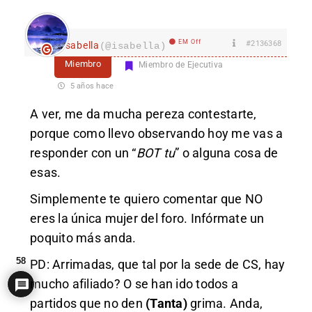
EM Off
#2136368
isabella
(@isabella)
Miembro
Miembro de Ejecutiva
5 años hace
A ver, me da mucha pereza contestarte,
porque como llevo observando hoy me vas a
responder con un “
BOT tu
” o alguna cosa de
esas.
Simplemente te quiero comentar que NO
eres la única mujer del foro. Infórmate un
poquito más anda.
58
PD: Arrimadas, que tal por la sede de CS, hay
mucho afiliado? O se han ido todos a
partidos que no den
(Tanta)
grima. Anda,