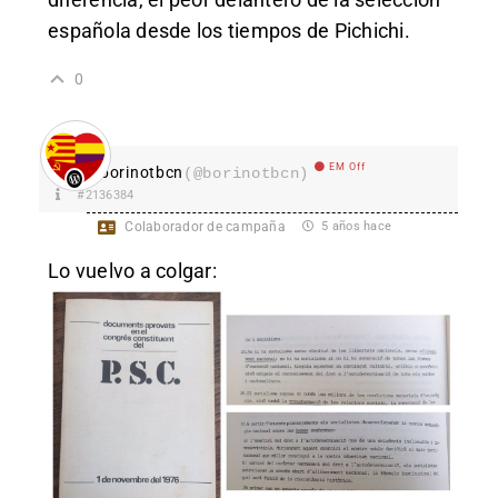
española desde los tiempos de Pichichi.
0
EM Off
borinotbcn
(@borinotbcn)
#2136384
Colaborador de campaña
5 años hace
Lo vuelvo a colgar: