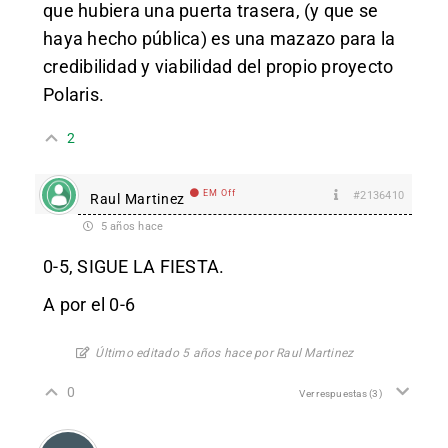
que hubiera una puerta trasera, (y que se
haya hecho pública) es una mazazo para la
credibilidad y viabilidad del propio proyecto
Polaris.
2
EM Off
#2136410
Raul Martinez
5 años hace
0-5, SIGUE LA FIESTA.
A por el 0-6
Último editado 5 años hace por Raul Martinez
0
Ver respuestas
(3)