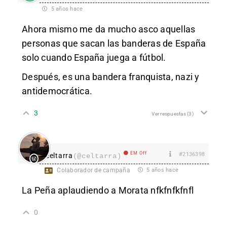
5 años hace
Ahora mismo me da mucho asco aquellas
personas que sacan las banderas de España
solo cuando España juega a fútbol.
Después, es una bandera franquista, nazi y
antidemocrática.
3
Ver respuestas
(3)
EM Off
#2136398
celtarra
(@celtarra)
Colaborador de campaña
5 años hace
La Peña aplaudiendo a Morata nfkfnfkfnfl
0