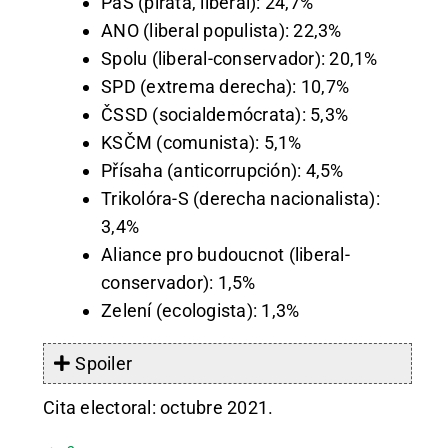
PaS (pirata, liberal): 24,7%
ANO (liberal populista): 22,3%
Spolu (liberal-conservador): 20,1%
SPD (extrema derecha): 10,7%
ČSSD (socialdemócrata): 5,3%
KSČM (comunista): 5,1%
Přísaha (anticorrupción): 4,5%
Trikolóra-S (derecha nacionalista):
3,4%
Aliance pro budoucnot (liberal-
conservador): 1,5%
Zelení (ecologista): 1,3%
Spoiler
Cita electoral: octubre 2021.