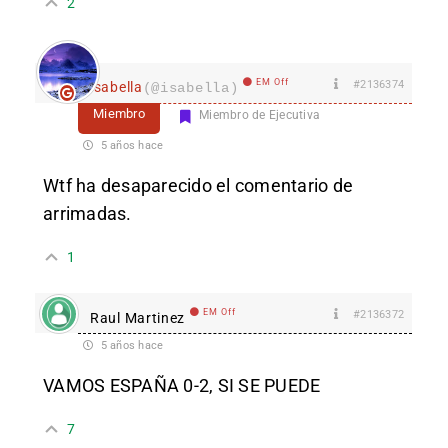
2
EM Off
#2136374
isabella
(@isabella)
Miembro
Miembro de Ejecutiva
5 años hace
Wtf ha desaparecido el comentario de
arrimadas.
1
EM Off
#2136372
Raul Martinez
5 años hace
VAMOS ESPAÑA 0-2, SI SE PUEDE
7