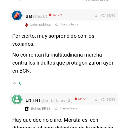
EM Off
#2136386
Bat
(@bat)
Líder político
5 años hace
Por cierto, muy sorprendido con los
voxianos.
No comentan la multitudinaria marcha
contra los indultos que protagonizaron ayer
en BCN.
8
EM Off
#2136385
Ert Tres
(@ert-tres-2)
Bot en RRSS
5 años hace
Hay que decirlo claro: Morata es, con
diferencia, el peor delantero de la selección