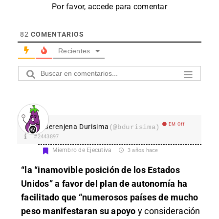
Por favor, accede para comentar
82
COMENTARIOS
Recientes
EM Off
Berenjena Durisima
(@bdurisima)
#2443897
Miembro de Ejecutiva
3 años hace
“la “inamovible posición de los Estados
Unidos” a favor del plan de autonomía ha
facilitado que “numerosos países de mucho
peso manifestaran su apoyo
y consideración