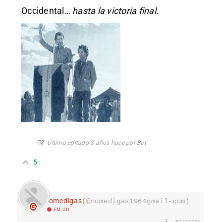
Occidental…
hasta la victoria final
.
Último editado 3 años hace por Bat
5
nomedigas
(@nomedigas1964gmail-com)
EM Off