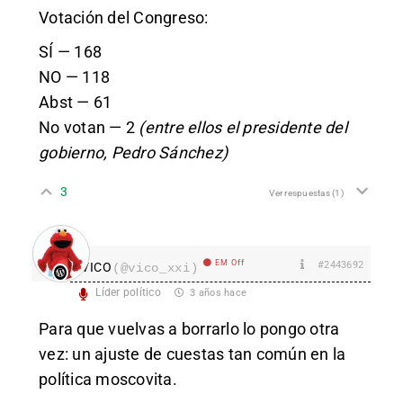
Votación del Congreso:
SÍ — 168
NO — 118
Abst — 61
No votan — 2
(entre ellos el presidente del
gobierno, Pedro Sánchez)
3
Ver respuestas
(1)
EM Off
#2443692
VICO
(@vico_xxi)
Líder político
3 años hace
Para que vuelvas a borrarlo lo pongo otra
vez: un ajuste de cuestas tan común en la
política moscovita.