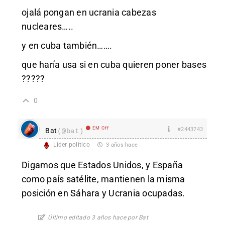
ojalá pongan en ucrania cabezas
nucleares…..
y en cuba también…….
que haría usa si en cuba quieren poner bases
?????
0
EM Off
#2443743
Bat
(@bat)
Líder político
3 años hace
Digamos que Estados Unidos, y España
como país satélite, mantienen la misma
posición en Sáhara y Ucrania ocupadas.
Último editado 3 años hace por Bat