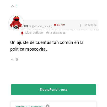
1
EM Off
#2443686
VICO
(@vico_xxi)
Líder político
3 años hace
Un ajuste de cuentas tan común en la
política moscovita.
0
ElectoPanel: vota
Patrón VIP Mensual