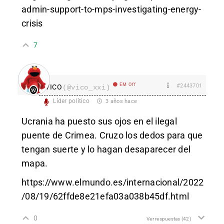
admin-support-to-mps-investigating-energy-
crisis
7
EM Off
#2443701
VICO
(@vico_xxi)
Líder político
3 años hace
Ucrania ha puesto sus ojos en el ilegal
puente de Crimea. Cruzo los dedos para que
tengan suerte y lo hagan desaparecer del
mapa.
https://www.elmundo.es/internacional/2022
/08/19/62ffde8e21efa03a038b45df.html
0
Ver respuestas
(42)