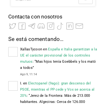
Contacta con nosotros
Se está comentando…
XallasTycoon
en
España e Italia garantizan a la
UE el carácter provisional de los controles
mutuos
: “
Mas hijos tenía Goebbels y los mató
a todos
”
Ago 9, 11:14
I.
en
Electopanel (9ago): gran descenso del
PSOE, mientras el PP cede y Vox se acerca al
20%
: “
Jerez de la Frontera: Más de 213.000
habitantes. Algeciras: Cerca de 126.000