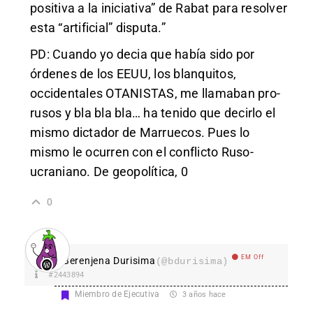
positiva a la iniciativa” de Rabat para resolver
esta “artificial” disputa.”
PD: Cuando yo decia que había sido por
órdenes de los EEUU, los blanquitos,
occidentales OTANISTAS, me llamaban pro-
rusos y bla bla bla… ha tenido que decirlo el
mismo dictador de Marruecos. Pues lo
mismo le ocurren con el conflicto Ruso-
ucraniano. De geopolítica, 0
0
EM Off
Berenjena Durisima
(@bdurisima)
#2443894
Miembro de Ejecutiva
3 años hace