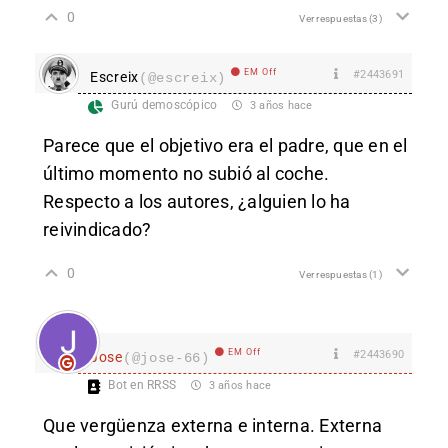
0
Ver respuestas
(3)
EM Off
#2443691
Escreix
(@escreix)
Gurú demoscópico
3 años hace
Parece que el objetivo era el padre, que en el
último momento no subió al coche.
Respecto a los autores, ¿alguien lo ha
reivindicado?
0
Ver respuestas
(1)
EM Off
#2443690
Jose
(@jose-66)
Bot en RRSS
3 años hace
Que vergüenza externa e interna. Externa