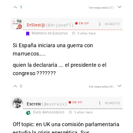
1
Ver respuestas
(1)
EM Off
#2443717
DrSiest@
(@drjanefl)
Miembro de Ejecutiva
3 años hace
Si España iniciara una guerra con
marruecos…..
quien la declararía …. el presidente o el
congreso ???????
0
Ver respuestas
(3)
EM Off
#2443702
Escreix
(@escreix)
Gurú demoscópico
3 años hace
Off topic: en UK una comisión parlamentaria
estudia la crisis energética. Sus