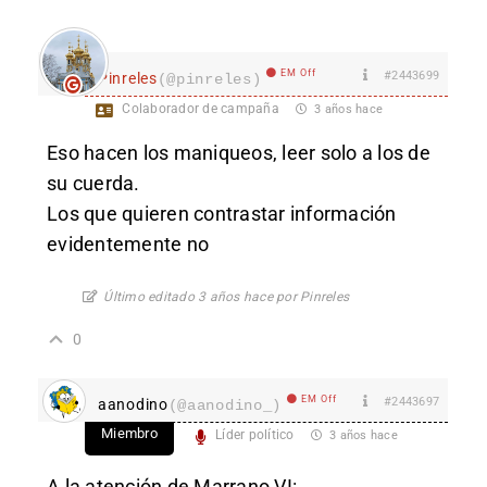
EM Off
#2443699
Pinreles
(@pinreles)
Colaborador de campaña
3 años hace
Eso hacen los maniqueos, leer solo a los de
su cuerda.
Los que quieren contrastar información
evidentemente no
Último editado 3 años hace por Pinreles
0
EM Off
#2443697
aanodino
(@aanodino_)
Miembro
Líder político
3 años hace
A la atención de Marrano VI: