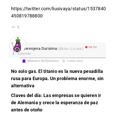
https://twitter.com/liusivaya/status/1537840
450819788800
0
EM Off
Berenjena Durisima
(@bdurisima)
#2443888
Miembro de Ejecutiva
3 años hace
No solo gas. El titanio es la nueva pesadilla
rusa para Europa. Un problema enorme, sin
alternativa
Claves del día: Las empresas se quieren ir
de Alemania y crece la esperanza de paz
antes de otoño