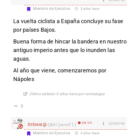
#2443756
Miembro de Ejecutiva
3 años hace
La vuelta ciclista a España concluye su fase
por países Bajos.
Buena forma de hincar la bandera en nuestro
antiguo imperio antes que lo inunden las
aguas.
Al año que viene, comenzaremos por
Nápoles
Último editado 3 años hace por nomedigas
0
EM Off
#2443748
DrSiest@
(@drjanefl)
Miembro de Ejecutiva
3 años hace