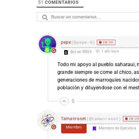
51
COMENTARIOS
pepe
(@pepe-9)
EM Off
1 año hace
Bot en RRSS
Todo mi apoyo al pueblo saharaui, mi
grande siempre se come al chico, así
generaciones de marroquíes nacidos 
población y diluyendose con el mest
0
Tamanraset
(@tamanraset)
EM Of
Miembro
Miembro de Ejecutiva