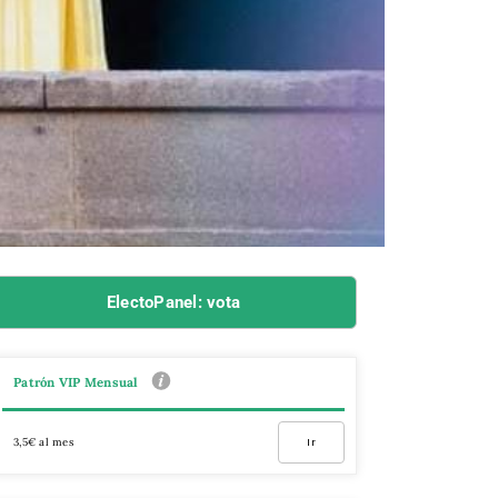
ElectoPanel: vota
Patrón VIP Mensual
3,5€ al mes
Ir