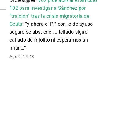
DrSiest@
en
Vox pide activar el artículo
102 para investigar a Sánchez por
“traición” tras la crisis migratoria de
Ceuta
: “
y ahora el PP con lo de ayuso
seguro se abstiene….. tellado sigue
callado de frijolito ni esperamos un
mitin…
”
Ago 9, 14:43