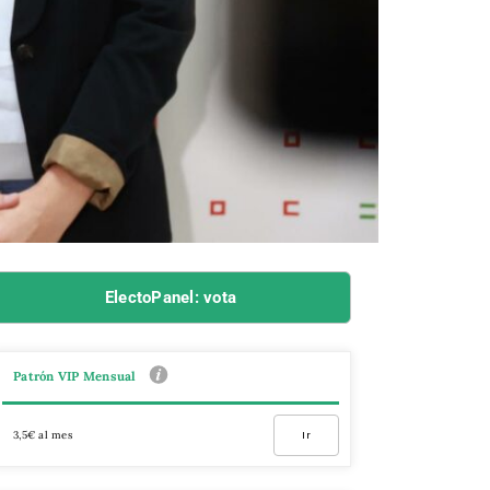
ElectoPanel: vota
Patrón VIP Mensual
3,5€ al mes
Ir