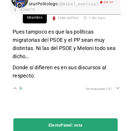
EM Off
FuturPolitologo
(@mikel_montoia)
#2940772
Miembro
Líder político
1 año hace
Pues tampoco es que las políticas
migratorias del PSOE y el PP sean muy
distintas. Ni las del PSOE y Meloni todo sea
dicho…
Donde sí difieren es en sus discursos al
respecto.
6
Ver respuestas
(15)
ElectoPanel: vota