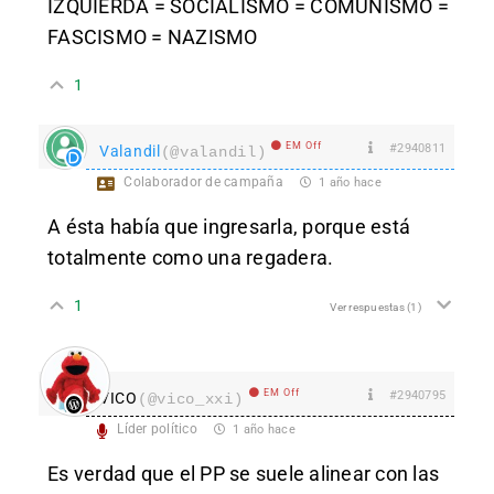
IZQUIERDA = SOCIALISMO = COMUNISMO =
FASCISMO = NAZISMO
1
EM Off
#2940811
Valandil
(@valandil)
Colaborador de campaña
1 año hace
A ésta había que ingresarla, porque está
totalmente como una regadera.
1
Ver respuestas
(1)
EM Off
#2940795
VICO
(@vico_xxi)
Líder político
1 año hace
Es verdad que el PP se suele alinear con las