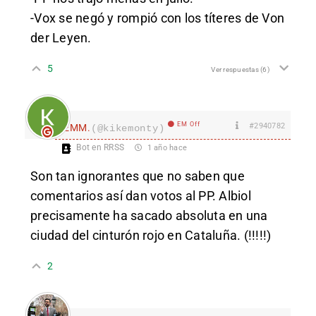
-Vox se negó y rompió con los títeres de Von
der Leyen.
5
Ver respuestas
(6)
EM Off
#2940782
EMM.
(@kikemonty)
Bot en RRSS
1 año hace
Son tan ignorantes que no saben que
comentarios así dan votos al PP. Albiol
precisamente ha sacado absoluta en una
ciudad del cinturón rojo en Cataluña. (!!!!!)
2