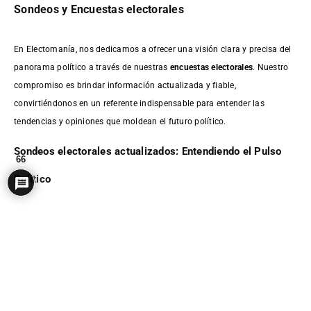
Sondeos y Encuestas electorales
En Electomanía, nos dedicamos a ofrecer una visión clara y precisa del
panorama político a través de nuestras
encuestas electorales
. Nuestro
compromiso es brindar información actualizada y fiable,
convirtiéndonos en un referente indispensable para entender las
tendencias y opiniones que moldean el futuro político.
Sondeos electorales actualizados: Entendiendo el Pulso
66
Político
Nuestros sondeos electorales no son solo números
; son el reflejo de la
sociedad. Actualizamos constantemente nuestros datos para capturar
cada cambio, cada tendencia, asegurándonos de que tengas acceso a
la información más reciente y relevante. Con Electomanía, estarás
siempre al tanto de lo que sucede en el escenario político.