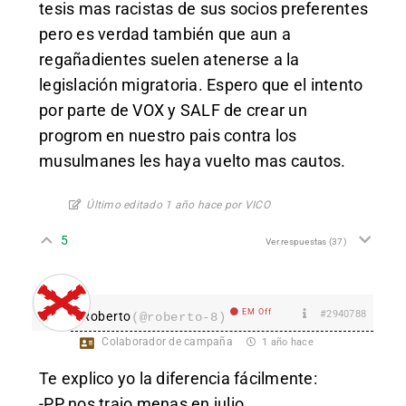
tesis mas racistas de sus socios preferentes
pero es verdad también que aun a
regañadientes suelen atenerse a la
legislación migratoria. Espero que el intento
por parte de VOX y SALF de crear un
progrom en nuestro pais contra los
musulmanes les haya vuelto mas cautos.
Último editado 1 año hace por VICO
5
Ver respuestas
(37)
EM Off
#2940788
Roberto
(@roberto-8)
Colaborador de campaña
1 año hace
Te explico yo la diferencia fácilmente:
-PP nos trajo menas en julio.