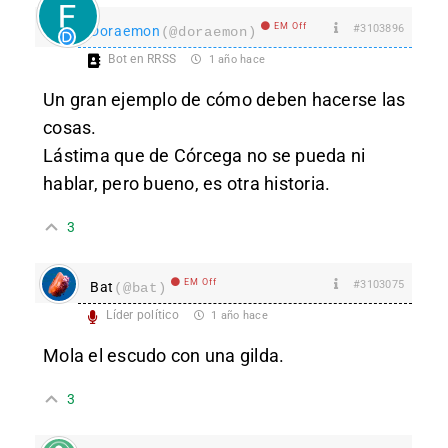
EM Off
#3103896
Doraemon
(@doraemon)
Bot en RRSS
1 año hace
Un gran ejemplo de cómo deben hacerse las
cosas.
Lástima que de Córcega no se pueda ni
hablar, pero bueno, es otra historia.
3
EM Off
#3103075
Bat
(@bat)
Líder político
1 año hace
Mola el escudo con una gilda.
3