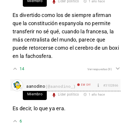
Miembro
Líder político
1 año hace
Es divertido como los de siempre afirman
que la constitución espanyola no permite
transferir no sé qué, cuando la francesa, la
más centralista del mundo, parece que
puede retorcerse como el cerebro de un boxi
en la fachosfera.
14
Ver respuestas
(9)
EM Off
#3102866
aanodino
(@aanodino_)
Miembro
Líder político
1 año hace
Es decir, lo que ya era.
6