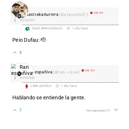
EM Off
SastrakaAurrera
(@elposs527)
#3102857
Gurú demoscópico
1 año hace
Peio Dufau: 🫡
3
EM Off
Ran españiva
(@ran-viva)
#3102840
Líder político
1 año hace
Hablando se entiende la gente.
7
Ver respuestas
(1)