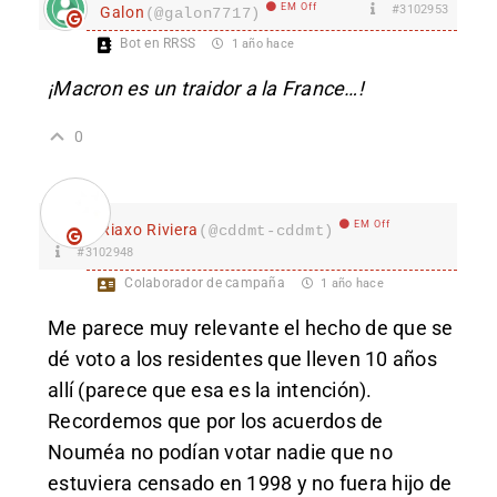
EM Off
#3102953
Galon
(@galon7717)
Bot en RRSS
1 año hace
¡Macron es un traidor a la France…!
0
EM Off
Riaxo Riviera
(@cddmt-cddmt)
#3102948
Colaborador de campaña
1 año hace
Me parece muy relevante el hecho de que se
dé voto a los residentes que lleven 10 años
allí (parece que esa es la intención).
Recordemos que por los acuerdos de
Nouméa no podían votar nadie que no
estuviera censado en 1998 y no fuera hijo de