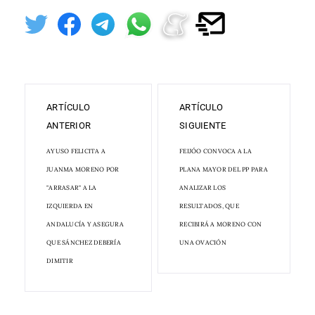
ARTÍCULO
ARTÍCULO
ANTERIOR
SIGUIENTE
AYUSO FELICITA A
FEIJÓO CONVOCA A LA
JUANMA MORENO POR
PLANA MAYOR DEL PP PARA
"ARRASAR" A LA
ANALIZAR LOS
IZQUIERDA EN
RESULTADOS, QUE
ANDALUCÍA Y ASEGURA
RECIBIRÁ A MORENO CON
QUE SÁNCHEZ DEBERÍA
UNA OVACIÓN
DIMITIR