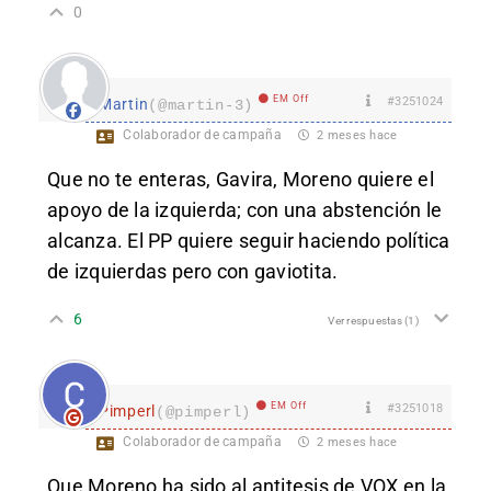
0
EM Off
#3251024
Martin
(@martin-3)
Colaborador de campaña
2 meses hace
Que no te enteras, Gavira, Moreno quiere el
apoyo de la izquierda; con una abstención le
alcanza. El PP quiere seguir haciendo política
de izquierdas pero con gaviotita.
6
Ver respuestas
(1)
EM Off
#3251018
Pimperl
(@pimperl)
Colaborador de campaña
2 meses hace
Que Moreno ha sido al antitesis de VOX en la