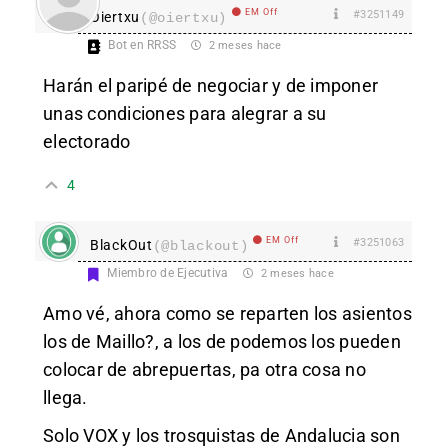
EM Off
#3251149
Oiertxu
(@oiertxu)
Bot en RRSS
2 meses hace
Harán el paripé de negociar y de imponer
unas condiciones para alegrar a su
electorado
4
EM Off
#3251063
BlackOut
(@blackout)
Miembro de Ejecutiva
2 meses hace
Amo vé, ahora como se reparten los asientos
los de Maillo?, a los de podemos los pueden
colocar de abrepuertas, pa otra cosa no
llega.
Solo VOX y los trosquistas de Andalucia son