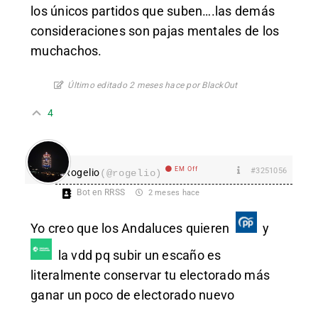
los únicos partidos que suben….las demás
consideraciones son pajas mentales de los
muchachos.
Último editado 2 meses hace por BlackOut
4
EM Off
#3251056
Rogelio
(@rogelio)
Bot en RRSS
2 meses hace
Yo creo que los Andaluces quieren
y
la vdd pq subir un escaño es
literalmente conservar tu electorado más
ganar un poco de electorado nuevo