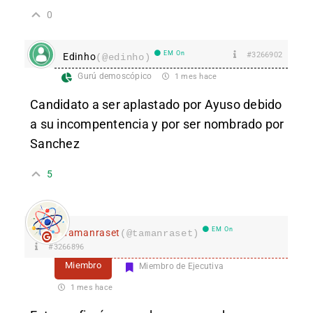
0
EM On
#3266902
Edinho
(@edinho)
Gurú demoscópico
1 mes hace
Candidato a ser aplastado por Ayuso debido
a su incompentencia y por ser nombrado por
Sanchez
5
EM On
Tamanraset
(@tamanraset)
#3266896
Miembro
Miembro de Ejecutiva
1 mes hace