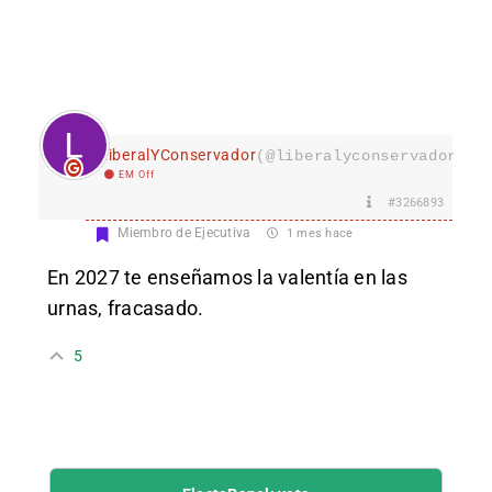
LiberalYConservador
(@liberalyconservador133
EM Off
#3266893
Miembro de Ejecutiva
1 mes hace
En 2027 te enseñamos la valentía en las
urnas, fracasado.
5