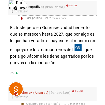
EM Off
Ran españiva
(@ran-viva)
#3252894
Líder político
2 meses hace
Es triste pero en Ourense-ciudad tienen lo
que se merecen hasta 2027, que por algo es
lo que han votado: el payasete al mando con
el apoyo de los mamporreros del
, que
por algo Jácome les tiene agarrados por los
güevos en la diputación.
4
EM Off
Shevek (Anarres)
(@shevek99)
#3252893
Colaborador de campaña
2 meses hace