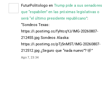
FuturPolitologo
en
Trump pide a sus senadores
que “espabilen” en las próximas legislativas o
será “el último presidente republicano”
:
“
Sondeos Texas:
https://i.postimg.cc/fyhtcqYJ/IMG-20260807-
212455.jpg Sondeos Alaska:
https://i.postimg.cc/pTj5nM5T/IMG-20260807-
212512.jpg ¿Seguro que “nada nuevo”? 🤣
”
Ago 7, 23:34