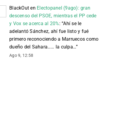
BlackOut
en
Electopanel (9ago): gran
descenso del PSOE, mientras el PP cede
y Vox se acerca al 20%
: “
Ahí se le
adelantó Sánchez, ahí fue listo y fué
primero reconociendo a Marruecos como
dueño del Sahara…… la culpa…
”
Ago 9, 12:58