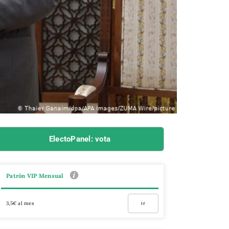
ElectoPanel: vota
Patrón VIP Mensual
3,5€ al mes
Ir