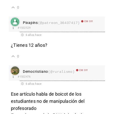
0
EM Off
Pixapins
(@patreon_36437417)
#1502529
6 años hace
¿Tienes 12 años?
0
EM Off
Democristiano
(@ruralismo)
#1502476
6 años hace
Ese artículo habla de boicot de los
estudiantes no de manipulación del
profesorado