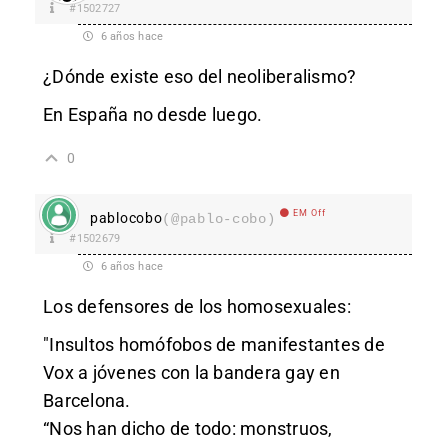
#1502727
6 años hace
¿Dónde existe eso del neoliberalismo?
En España no desde luego.
0
EM Off
pablocobo
(@pablo-cobo)
#1502679
6 años hace
Los defensores de los homosexuales:
"Insultos homófobos de manifestantes de
Vox a jóvenes con la bandera gay en
Barcelona.
“Nos han dicho de todo: monstruos,