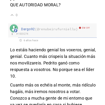
QUE AUTORIDAD MORAL?
0
EM Off
Dargo92
(@renubeirufurniellu)
#1503274
6 años hace
Lo estáis haciendo genial los voxeros, genial,
genial. Cuanto más crispeis la situación más
nos movilizareis. Pedrito ganó como
respuesta a vosotros. No porque sea el líder
10.
Cuanto más os echéis al monte, más ridículo
hagáis, más iremos nosotros a votar.
Conozco a mucha gente de mi entorno que
ya vez se quedaría en casa si hubiese