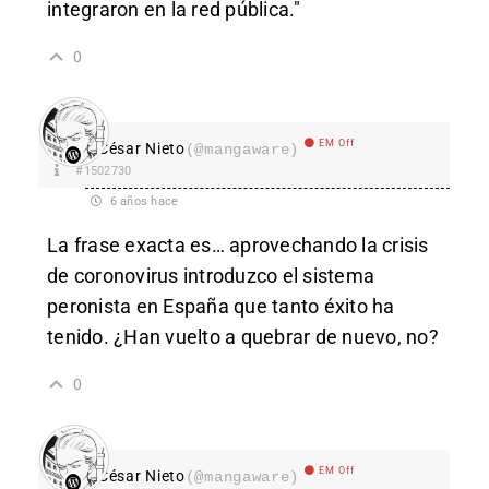
integraron en la red pública."
0
EM Off
César Nieto
(@mangaware)
#1502730
6 años hace
La frase exacta es… aprovechando la crisis
de coronovirus introduzco el sistema
peronista en España que tanto éxito ha
tenido. ¿Han vuelto a quebrar de nuevo, no?
0
EM Off
César Nieto
(@mangaware)