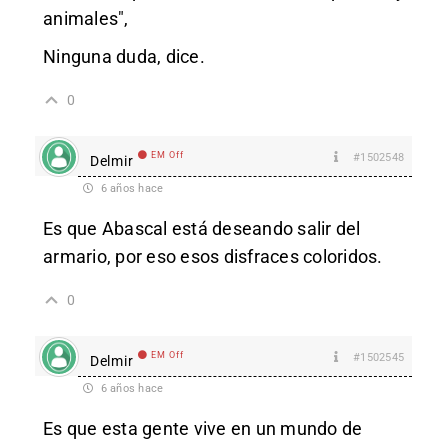
animales",
Ninguna duda, dice.
0
EM Off
#1502548
Delmir
6 años hace
Es que Abascal está deseando salir del
armario, por eso esos disfraces coloridos.
0
EM Off
#1502545
Delmir
6 años hace
Es que esta gente vive en un mundo de