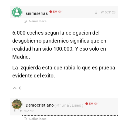
EM Off
#1503128
sinmiserias
6 años hace
6.000 coches segun la delegacion del
desgobierno pandemico significa que en
realidad han sido 100.000. Y eso solo en
Madrid.
La izquierda esta que rabia lo que es prueba
evidente del exito.
0
EM Off
Democristiano
(@ruralismo)
#1502736
6 años hace