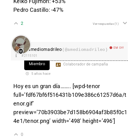
Keiko Fujimori: +53%
Pedro Castillo: -47%
2
Ver respuestas
(1)
EM Off
amediomadrileo
(@amediomadrileo)
#2115101
Miembro
Colaborador de campaña
5 años hace
Hoy es un gran día…….. [wpd-tenor
full=’fdf67bf6f516431b109e386c61257d6a/t
enor.gif’
preview=’70b3903be7d158b6904af3b85f0c1
4e1/tenor.png’ width=’498′ height=’496′]
0