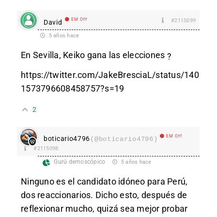
EM Off
#2115099
David
5 años hace
En Sevilla, Keiko gana las elecciones
?
https://twitter.com/JakeBresciaL/status/140
1573796608458757?s=19
2
EM Off
boticario4796
(@boticario4796)
#2115098
Gurú demoscópico
5 años hace
Ninguno es el candidato idóneo para Perú,
dos reaccionarios. Dicho esto, después de
reflexionar mucho, quizá sea mejor probar