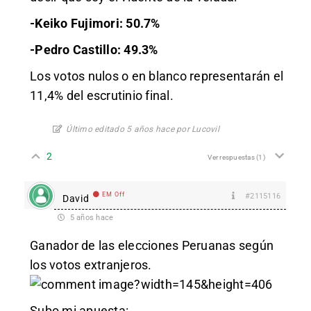
-Keiko Fujimori: 50.7%
-Pedro Castillo: 49.3%
Los votos nulos o en blanco representarán el
11,4% del escrutinio final.
Último editado 5 años hace por Lucovil
2
Ver respuestas
(1)
EM Off
#2115116
David
5 años hace
Ganador de las elecciones Peruanas según
los votos extranjeros.
?width=145&height=406
Subo mi apuesta: