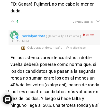
PD: Ganará Fujimori, no me cabe la menor
duda.
4
Ver respuestas
(3)
EM Off
Socialpatriota
(@socialpatriota)
#2113851
Colaborador de campaña
5 años hace
En los sistemas presidencialistas a doble
vuelta debería ponerse como norma que, si
los dos candidatos que pasan a la segunda
ronda no suman entre los dos al menos un
40% de los votos (o algo así), pasen de ronda
los tres o cuatro candidatos más votados en
93
vez de los dos. Y luego si hace falta y
ninguno llega al 50%, una tercera ronda ya sí