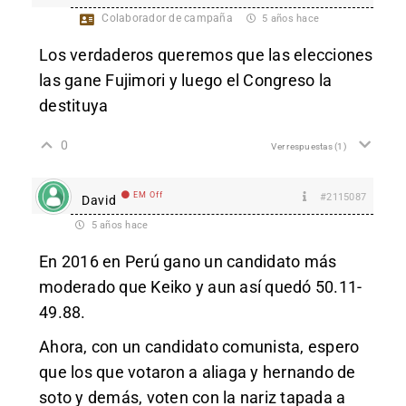
Colaborador de campaña
5 años hace
Los verdaderos queremos que las elecciones
las gane Fujimori y luego el Congreso la
destituya
0
Ver respuestas
(1)
EM Off
#2115087
David
5 años hace
En 2016 en Perú gano un candidato más
moderado que Keiko y aun así quedó 50.11-
49.88.
Ahora, con un candidato comunista, espero
que los que votaron a aliaga y hernando de
soto y demás, voten con la nariz tapada a