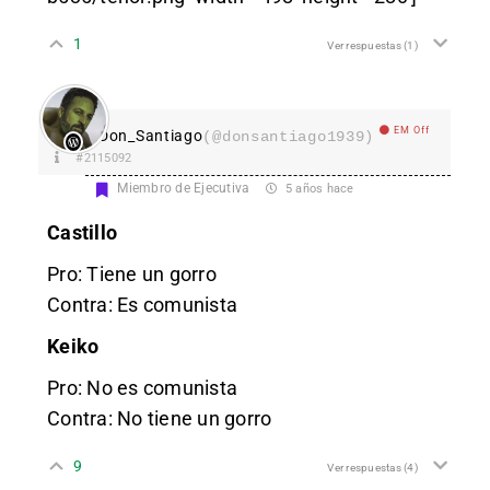
1
Ver respuestas
(1)
EM Off
Don_Santiago
(@donsantiago1939)
#2115092
Miembro de Ejecutiva
5 años hace
Castillo
Pro: Tiene un gorro
Contra: Es comunista
Keiko
Pro: No es comunista
Contra: No tiene un gorro
9
Ver respuestas
(4)