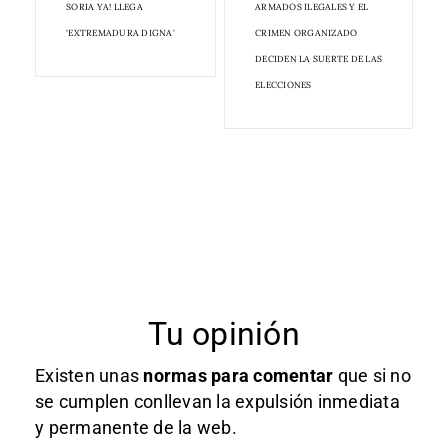
SORIA YA! LLEGA
ARMADOS ILEGALES Y EL
'EXTREMADURA DIGNA'
CRIMEN ORGANIZADO
DECIDEN LA SUERTE DE LAS
ELECCIONES
Tu opinión
Existen unas
normas
para comentar
que si no
se cumplen conllevan la expulsión inmediata
y permanente de la web.