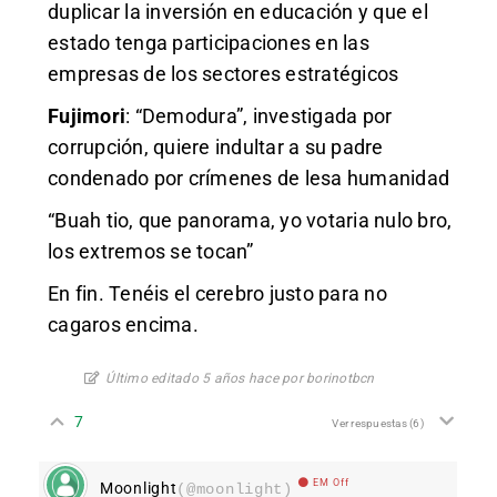
duplicar la inversión en educación y que el
estado tenga participaciones en las
empresas de los sectores estratégicos
Fujimori
: “Demodura”, investigada por
corrupción, quiere indultar a su padre
condenado por crímenes de lesa humanidad
“Buah tio, que panorama, yo votaria nulo bro,
los extremos se tocan”
En fin. Tenéis el cerebro justo para no
cagaros encima.
Último editado 5 años hace por borinotbcn
7
Ver respuestas
(6)
EM Off
Moonlight
(@moonlight)