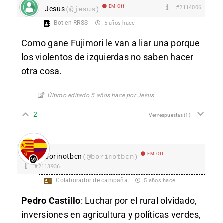
EM Off
#2114006
Jesus
(@jesus)
Bot en RRSS
5 años hace
Como gane Fujimori le van a liar una porque
los violentos de izquierdas no saben hacer
otra cosa.
Último editado 5 años hace por Jesus
2
Ver respuestas
(1)
EM Off
borinotbcn
(@borinotbcn)
#2113936
Colaborador de campaña
5 años hace
Pedro Castillo
: Luchar por el rural olvidado,
inversiones en agricultura y políticas verdes,