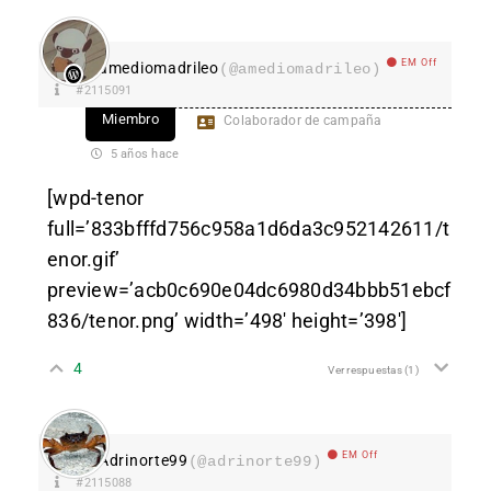
EM Off
amediomadrileo
(@amediomadrileo)
#2115091
Miembro
Colaborador de campaña
5 años hace
[wpd-tenor
full=’833bfffd756c958a1d6da3c952142611/t
enor.gif’
preview=’acb0c690e04dc6980d34bbb51ebcf
836/tenor.png’ width=’498′ height=’398′]
4
Ver respuestas
(1)
EM Off
Adrinorte99
(@adrinorte99)
#2115088