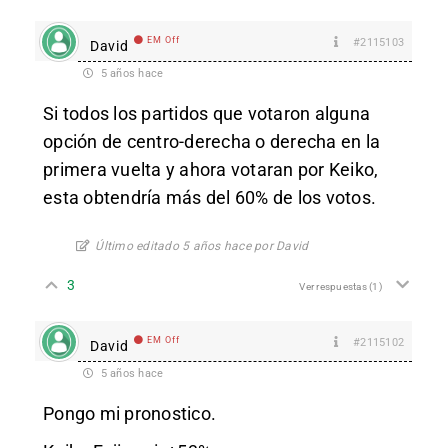
EM Off
#2115103
David
5 años hace
Si todos los partidos que votaron alguna
opción de centro-derecha o derecha en la
primera vuelta y ahora votaran por Keiko,
esta obtendría más del 60% de los votos.
Último editado 5 años hace por David
3
Ver respuestas
(1)
EM Off
#2115102
David
5 años hace
Pongo mi pronostico.