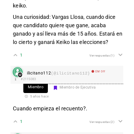
keiko.
Una curiosidad: Vargas Llosa, cuando dice
que candidato quiere que gane, acaba
ganado y así lleva más de 15 años. Estará en
lo cierto y ganará Keiko las elecciones?
1
Ver respuestas
(1)
EM Off
ilicitano112
(@ilicitano112)
#2115083
Miembro
Miembro de Ejecutiva
5 años hace
Cuando empieza el recuento?.
1
Ver respuestas
(2)