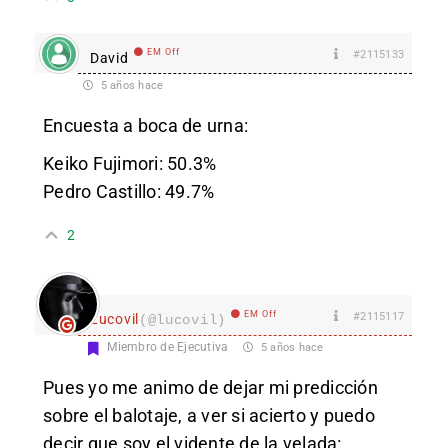
EM Off
#2115133
David
5 años hace
Encuesta a boca de urna:
Keiko Fujimori: 50.3%
Pedro Castillo: 49.7%
2
EM Off
#2115117
Lucovil
(@lucovil)
Miembro de Ejecutiva
5 años hace
Pues yo me animo de dejar mi predicción
sobre el balotaje, a ver si acierto y puedo
decir que soy el vidente de la velada: