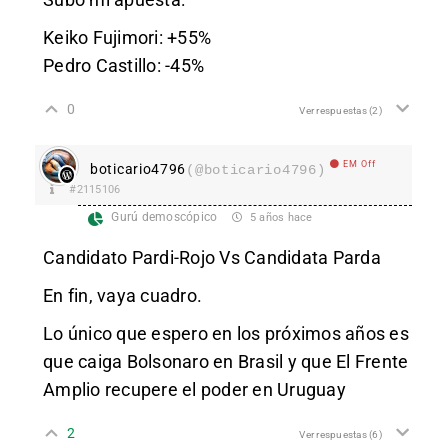
Keiko Fujimori: +55%
Pedro Castillo: -45%
0
Ver respuestas
(2)
EM Off
boticario4796
(@boticario4796)
#2115106
Gurú demoscópico
5 años hace
Candidato Pardi-Rojo Vs Candidata Parda
En fin, vaya cuadro.
Lo único que espero en los próximos años es
que caiga Bolsonaro en Brasil y que El Frente
Amplio recupere el poder en Uruguay
2
Ver respuestas
(6)