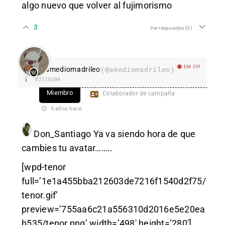
algo nuevo que volver al fujimorismo
3
Ver respuestas
(3)
EM Off
amediomadrileo
(@amediomadrileo)
#2115094
Miembro
Colaborador de campaña
5 años hace
Don_Santiago
Ya va siendo hora de que
cambies tu avatar……..
[wpd-tenor
full=’1e1a455bba212603de7216f1540d2f75/
tenor.gif’
preview=’755aa6c21a556310d2016e5e20ea
b535/tenor.png’ width=’498′ height=’280′]