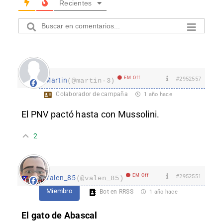
Recientes
EM Off
#2952557
Martin
(@martin-3)
Colaborador de campaña
1 año hace
El PNV pactó hasta con Mussolini.
2
EM Off
#2952551
Valen_85
(@valen_85)
Miembro
Bot en RRSS
1 año hace
El gato de Abascal