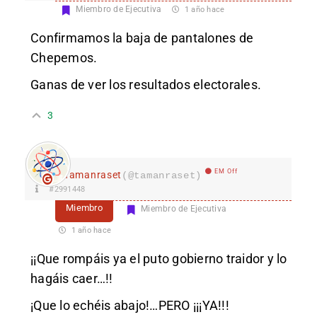
Miembro de Ejecutiva
1 año hace
Confirmamos la baja de pantalones de
Chepemos.
Ganas de ver los resultados electorales.
3
EM Off
Tamanraset
(@tamanraset)
#2991448
Miembro
Miembro de Ejecutiva
1 año hace
¡¡Que rompáis ya el puto gobierno traidor y lo
hagáis caer…!!
¡Que lo echéis abajo!…PERO ¡¡¡YA!!!