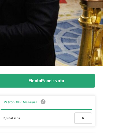
ElectoPanel: vota
Patrón VIP Mensual
3,5€ al mes
Ir