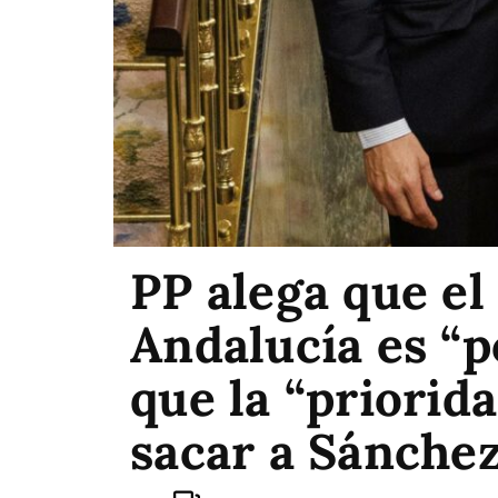
PP alega que el
Andalucía es “po
que la “priorid
sacar a Sánche