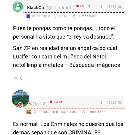
EM Off
#3263106
BlackOut
(@blackout)
Miembro de Ejecutiva
1 mes hace
Pues te pongas como te pongas…. todo el
personal ha visto que “el rey va desnudo”.
San ZP en realidad era un ángel caído cual
Lucifer con cara del muñeco del Netol.
netol limpia metales – Búsqueda Imágenes
8
EM Off
#3263103
M.
(@m-2)
Colaborador de campaña
1 mes hace
Es normal. Los Criminales no quieren que los
demás sepan que son CRIMINALES.