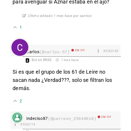
para averiguar si Aznar estaba en el ajo?
Último editado 1 mes hace por santico
1
EM Off
#3263140
Carlos
(@carlos-57)
Bot en RRSS
1 mes hace
Si es que el grupo de los 61 de Leire no
sacan nada ¿Verdad???, solo se filtran los
demás.
2
EM Off
indeciso87
(@patreon_25849618)
#3263114