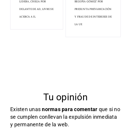
LIDERA, CHEGA POR
BEGOÑA GÓMEZ' POR
DELANTE DE AD, LIVRE SE
PRESUNTA PREVARICACIÓN
ACERCA A IL
Y FRAUDE DE INTERESES DE
LA UE
Tu opinión
Existen unas
normas
para comentar
que si no
se cumplen conllevan la expulsión inmediata
y permanente de la web.