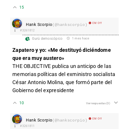
15
EM Off
Hank Scorpio
(@hankscorpio)
#3261812
Gurú demoscópico
1 mes hace
Zapatero y yo: «Me destituyó diciéndome
que era muy austero»
THE OBJECTIVE publica un anticipo de las
memorias políticas del exministro socialista
César Antonio Molina, que formó parte del
Gobierno del expresidente
10
Ver respuestas
(3)
EM Off
Hank Scorpio
(@hankscorpio)
#3261811