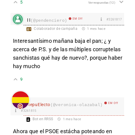
5
Ver respuestas
(12)
EM Off
#3261817
l l
(@pendenciero)
Colaborador de campaña
1 mes hace
Interesantísimo mañana baja el pan; ¿ y
acerca de P.S. y de las múltiples corruptelas
sanchistas qué hay de nuevo?, porque haber
hay mucho
9
EM Off
RepuElecto
(@veronica-olazabal)
#3261815
Bot en RRSS
1 mes hace
Ahora que el PSOE estácha poteando en