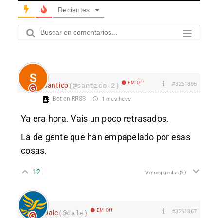
Recientes
EM Off
#3261895
santico
(@santico-2)
Bot en RRSS
1 mes hace
Ya era hora. Vais un poco retrasados.
La de gente que han empapelado por esas
cosas.
12
Ver respuestas
(2)
EM Off
#3261867
Dale
(@dale)