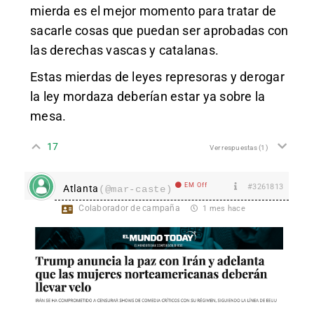
mierda es el mejor momento para tratar de
sacarle cosas que puedan ser aprobadas con
las derechas vascas y catalanas.
Estas mierdas de leyes represoras y derogar
la ley mordaza deberían estar ya sobre la
mesa.
17
Ver respuestas
(1)
EM Off
#3261813
Atlanta
(@mar-caste)
Colaborador de campaña
1 mes hace