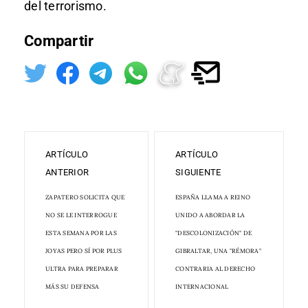
del terrorismo.
Compartir
ARTÍCULO
ARTÍCULO
ANTERIOR
SIGUIENTE
ZAPATERO SOLICITA QUE
ESPAÑA LLAMA A REINO
NO SE LE INTERROGUE
UNIDO A ABORDAR LA
ESTA SEMANA POR LAS
"DESCOLONIZACIÓN" DE
JOYAS PERO SÍ POR PLUS
GIBRALTAR, UNA "RÉMORA"
ULTRA PARA PREPARAR
CONTRARIA AL DERECHO
MÁS SU DEFENSA
INTERNACIONAL