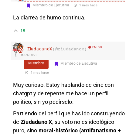
Miembro de Ejecutiva
1 mes hace
La diarrea de humo continua.
18
EM Off
ZiudadanoX
(@ziudadanox)
#3261853
Miembro
Miembro de Ejecutiva
1 mes hace
Muy curioso. Estoy hablando de cine con
chatgpt y de repente me hace un perfil
politico, sin yo pedírselo:
Partiendo del perfil que has ido construyendo
de
Ziudadano X
, su voto no es ideológico
puro, sino
moral-histórico (antifanatismo +