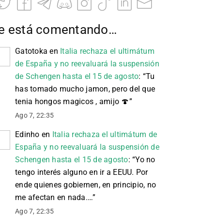
e está comentando…
Gatotoka
en
Italia rechaza el ultimátum
de España y no reevaluará la suspensión
de Schengen hasta el 15 de agosto
: “
Tu
has tomado mucho jamon, pero del que
tenia hongos magicos , amijo 🍄
”
Ago 7, 22:35
Edinho
en
Italia rechaza el ultimátum de
España y no reevaluará la suspensión de
Schengen hasta el 15 de agosto
: “
Yo no
tengo interés alguno en ir a EEUU. Por
ende quienes gobiernen, en principio, no
me afectan en nada.…
”
Ago 7, 22:35