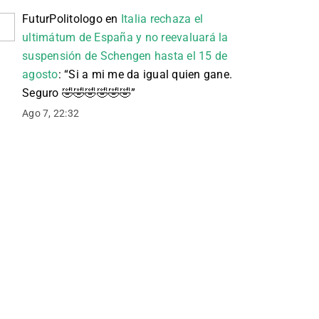
FuturPolitologo
en
Italia rechaza el
ultimátum de España y no reevaluará la
suspensión de Schengen hasta el 15 de
agosto
: “
Si a mi me da igual quien gane.
Seguro 🤣🤣🤣🤣🤣🤣
”
Ago 7, 22:32