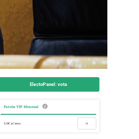
ElectoPanel: vota
Patrón VIP Mensual
3,5€ al mes
Ir