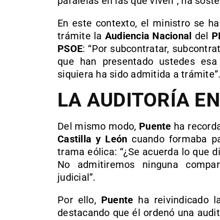
paralelas en las que viven”, ha sost
En este contexto, el ministro se ha
trámite la
Audiencia Nacional
del
P
PSOE
: “Por subcontratar, subcontra
que han presentado ustedes esa
siquiera ha sido admitida a trámite”
LA AUDITORÍA EN
Del mismo modo,
Puente
ha record
Castilla y León
cuando formaba par
trama eólica: “¿Se acuerda lo que d
No admitiremos ninguna compar
judicial”.
Por ello,
Puente
ha reivindicado l
destacando que él ordenó una audit