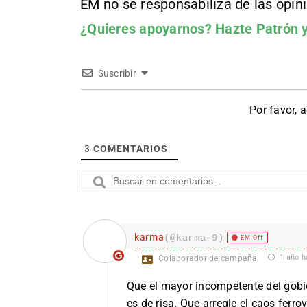
EM no se responsabiliza de las opin
¿Quieres apoyarnos?
Hazte Patrón
y
Suscribir
Por favor, 
3
COMENTARIOS
karma
(@karma-9)
EM Off
1 año h
Colaborador de campaña
Que el mayor incompetente del gobie
es de risa. Que arregle el caos ferrov