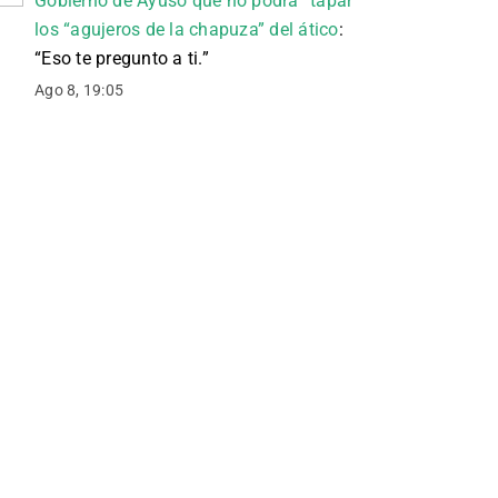
Gobierno de Ayuso que no podrá “tapar”
los “agujeros de la chapuza” del ático
:
“
Eso te pregunto a ti.
”
Ago 8, 19:05