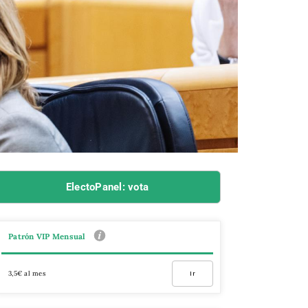
ElectoPanel: vota
Patrón VIP Mensual
3,5€ al mes
Ir