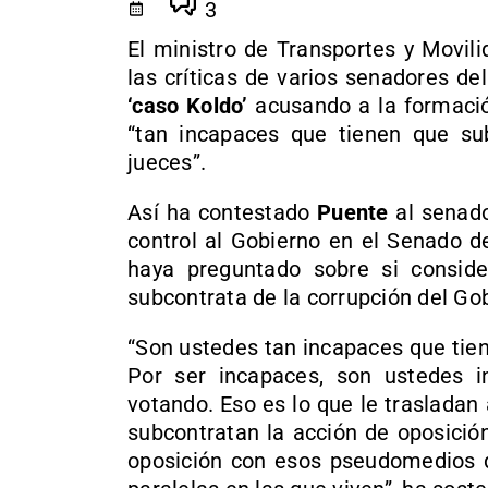
3
El ministro de Transportes y Movil
las críticas de varios senadores de
‘caso Koldo’
acusando a la formació
“tan incapaces que tienen que sub
jueces”.
Así ha contestado
Puente
al senad
control al Gobierno en el Senado d
haya preguntado sobre si conside
subcontrata de la corrupción del Gob
“Son ustedes tan incapaces que tien
Por ser incapaces, son ustedes i
votando. Eso es lo que le trasladan 
subcontratan la acción de oposició
oposición con esos pseudomedios q