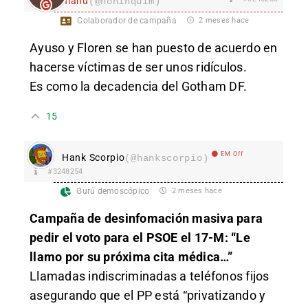
manu
(@noninquim)
Colaborador de campaña
2 meses hace
Ayuso y Floren se han puesto de acuerdo en
hacerse víctimas de ser unos ridículos.
Es como la decadencia del Gotham DF.
15
EM Off
Hank Scorpio
(@hankscorpio)
#3248254
Gurú demoscópico
2 meses hace
Campaña de desinfomación masiva para
pedir el voto para el PSOE el 17-M: “Le
llamo por su próxima cita médica…”
Llamadas indiscriminadas a teléfonos fijos
asegurando que el PP está “privatizando y