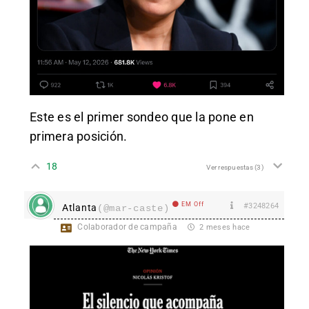
Este es el primer sondeo que la pone en
primera posición.
18
Ver respuestas
(3)
EM Off
#3248264
Atlanta
(@mar-caste)
Colaborador de campaña
2 meses hace