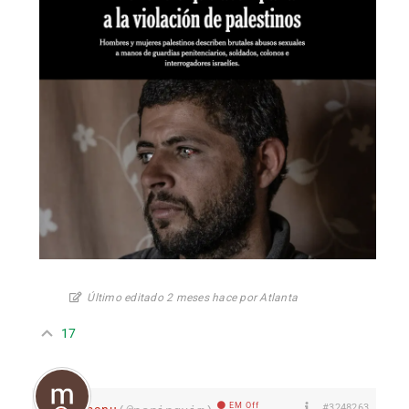
Último editado 2 meses hace por Atlanta
17
EM Off
#3248263