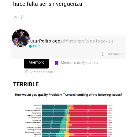
hace falta ser sinvergüenza
7
FuturPolitologo
(@futurpolitologo-2)
EM On
#3248278
Miembro
Miembro de Ejecutiva
2 meses hace
TERRIBLE