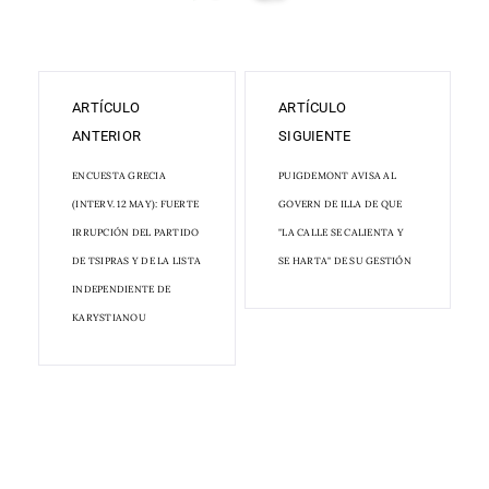
ARTÍCULO
ARTÍCULO
ANTERIOR
SIGUIENTE
ENCUESTA GRECIA
PUIGDEMONT AVISA AL
(INTERV. 12 MAY): FUERTE
GOVERN DE ILLA DE QUE
IRRUPCIÓN DEL PARTIDO
"LA CALLE SE CALIENTA Y
DE TSIPRAS Y DE LA LISTA
SE HARTA" DE SU GESTIÓN
INDEPENDIENTE DE
KARYSTIANOU