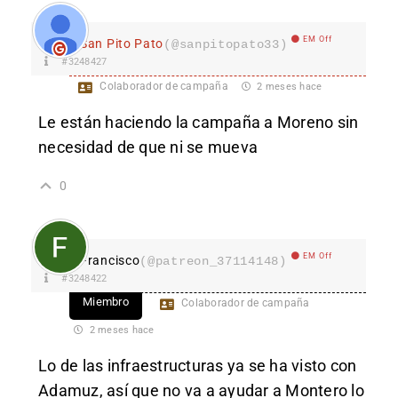
EM Off
San Pito Pato
(@sanpitopato33)
#3248427
Colaborador de campaña
2 meses hace
Le están haciendo la campaña a Moreno sin
necesidad de que ni se mueva
0
EM Off
Francisco
(@patreon_37114148)
#3248422
Miembro
Colaborador de campaña
2 meses hace
Lo de las infraestructuras ya se ha visto con
Adamuz, así que no va a ayudar a Montero lo