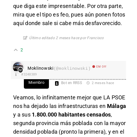
que diga este impresentable. Por otra parte,
mira que el tipo es feo, pues aún ponen fotos
aquí donde sale si cabe más desfavorecido.
Último editado 2 meses hace por Francisco
2
EM Off
Moklinowski
(@moklinowski)
#3248389
Miembro
Bot en RRSS
2 meses hace
Veamos, lo infinitamente mejor que LA PSOE
nos ha dejado las infraestructuras en
Málaga
y a sus
1.800.000 habitantes censados
,
segunda provincia más poblada con la mayor
densidad poblada (pronto la primera), y en el