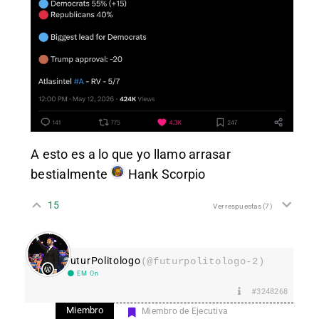
A esto es a lo que yo llamo arrasar
bestialmente
Hank Scorpio
15
Ver respuestas
(7)
FuturPolitologo
(@futurpolitologo-2)
EM On
#3248268
Miembro
Miembro de Ejecutiva