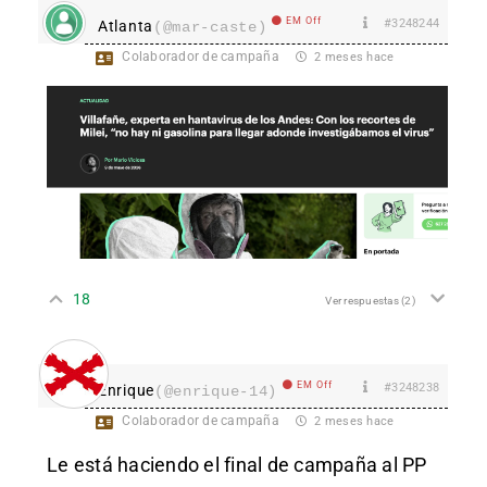
EM Off
#3248244
Atlanta
(@mar-caste)
Colaborador de campaña
2 meses hace
18
Ver respuestas
(2)
EM Off
#3248238
Enrique
(@enrique-14)
Colaborador de campaña
2 meses hace
Le está haciendo el final de campaña al PP