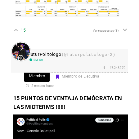
15
Ver respuestas
(3)
FuturPolitologo
(@futurpolitologo-2)
EM On
#3248270
Miembro
Miembro de Ejecutiva
2 meses hace
15 PUNTOS DE VENTAJA DEMÓCRATA EN
LAS MIDTERMS !!!!!!