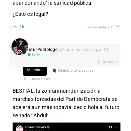
abandonando” la sanidad pública
¿Esto es legal?
16
Ver respuestas
(3)
FuturPolitologo
(@futurpolitologo-2)
EM On
#3248253
Miembro
Miembro de Ejecutiva
2 meses hace
BESTIAL: la zohranmamdanización a
marchas forzadas del Partido Demócrata se
acelerá aun más todavía: decid hola al futuro
senador Abdul: