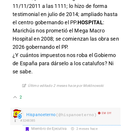
11/11/2011 a las 1111; lo hizo de forma
testimonial en julio de 2014; ampliado hasta
el centro gobernando el PP.
HOSPITAL
:
Marichús nos prometió el Mega Macro
Hospital en 2008; se comienzan las obra sen
2026 gobernando el PP.
¿Y cuántos impuestos nos roba el Gobierno
de España para dárselo a los catalufos? Ni
se sabe.
Último editado 2 meses hace por Moklinowski
2
EM Off
Hispanoeterno
(@hispanoeterno)
#3248385
Miembro de Ejecutiva
2 meses hace