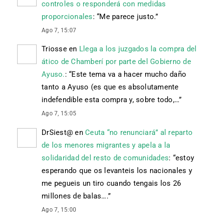
controles o responderá con medidas
proporcionales
: “
Me parece justo.
”
Ago 7, 15:07
Triosse
en
Llega a los juzgados la compra del
ático de Chamberí por parte del Gobierno de
Ayuso.
: “
Este tema va a hacer mucho daño
tanto a Ayuso (es que es absolutamente
indefendible esta compra y, sobre todo,…
”
Ago 7, 15:05
DrSiest@
en
Ceuta “no renunciará” al reparto
de los menores migrantes y apela a la
solidaridad del resto de comunidades
: “
estoy
esperando que os levanteis los nacionales y
me pegueis un tiro cuando tengais los 26
millones de balas….
”
Ago 7, 15:00