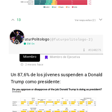
13
Ver respuestas
(2)
FuturPolitologo
(@futurpolitologo-2)
EM On
#3248275
Miembro
Miembro de Ejecutiva
2 meses hace
Un 87,6% de los jóvenes suspenden a Donald
Trump como presidente: