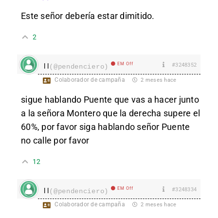
Este señor debería estar dimitido.
2
EM Off
#3248352
l l
(@pendenciero)
Colaborador de campaña
2 meses hace
sigue hablando Puente que vas a hacer junto
a la señora Montero que la derecha supere el
60%, por favor siga hablando señor Puente
no calle por favor
12
EM Off
#3248334
l l
(@pendenciero)
Colaborador de campaña
2 meses hace