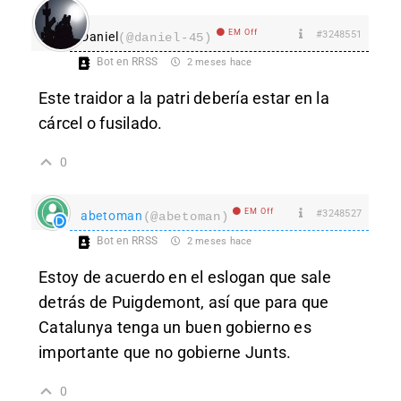
EM Off
#3248551
Daniel
(@daniel-45)
Bot en RRSS
2 meses hace
Este traidor a la patri debería estar en la
cárcel o fusilado.
0
EM Off
#3248527
abetoman
(@abetoman)
Bot en RRSS
2 meses hace
Estoy de acuerdo en el eslogan que sale
detrás de Puigdemont, así que para que
Catalunya tenga un buen gobierno es
importante que no gobierne Junts.
0