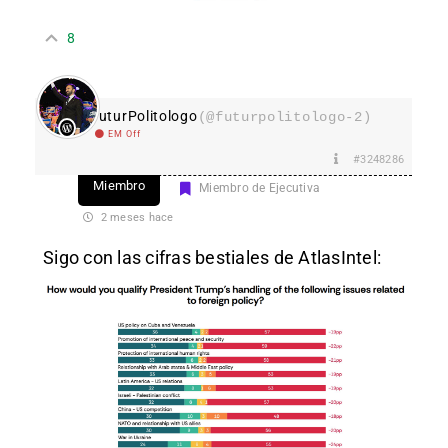
8
FuturPolitologo
(@futurpolitologo-2)
EM Off
#3248286
Miembro
Miembro de Ejecutiva
2 meses hace
Sigo con las cifras bestiales de AtlasIntel: