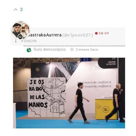
2
EM Off
SastrakaAurrera
(@elposs527)
#3248298
Gurú demoscópico
2 meses hace