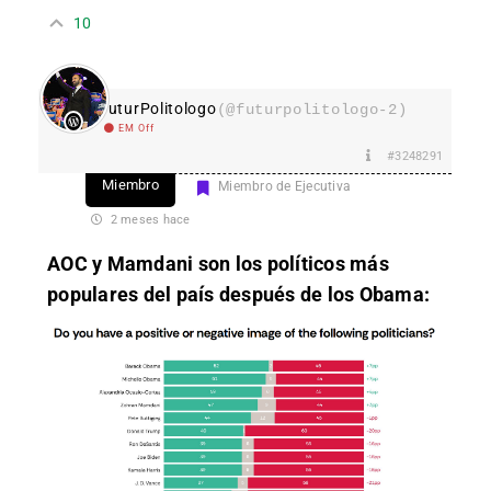
10
FuturPolitologo
(@futurpolitologo-2)
EM Off
#3248291
Miembro
Miembro de Ejecutiva
2 meses hace
AOC y Mamdani son los políticos más
populares del país después de los Obama: