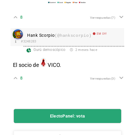
8
Ver respuestas
(7)
EM Off
Hank Scorpio
(@hankscorpio)
#3248283
Gurú demoscópico
2 meses hace
El socio de
VICO
.
8
Ver respuestas
(3)
ElectoPanel: vota