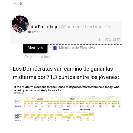
5
FuturPolitologo
(@futurpolitologo-2)
EM Off
#3248297
Miembro
Miembro de Ejecutiva
2 meses hace
Los Demócratas van camino de ganar las
midterms por 71,3 puntos entre los jóvenes: