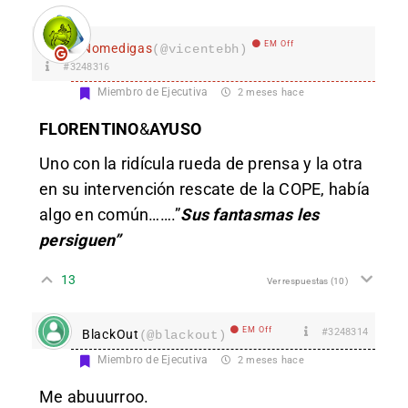
EM Off
Nomedigas
(@vicentebh)
#3248316
Miembro de Ejecutiva
2 meses hace
FLORENTINO
&
AYUSO
Uno con la ridícula rueda de prensa y la otra
en su intervención rescate de la COPE, había
algo en común…….”
Sus fantasmas les
persiguen”
13
Ver respuestas
(10)
EM Off
#3248314
BlackOut
(@blackout)
Miembro de Ejecutiva
2 meses hace
Me abuuurroo.