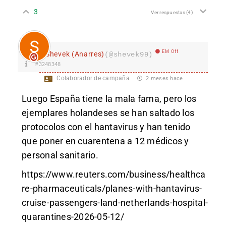
3
Ver respuestas
(4)
EM Off
Shevek (Anarres)
(@shevek99)
#3248348
Colaborador de campaña
2 meses hace
Luego España tiene la mala fama, pero los
ejemplares holandeses se han saltado los
protocolos con el hantavirus y han tenido
que poner en cuarentena a 12 médicos y
personal sanitario.
https://www.reuters.com/business/healthca
re-pharmaceuticals/planes-with-hantavirus-
cruise-passengers-land-netherlands-hospital-
quarantines-2026-05-12/