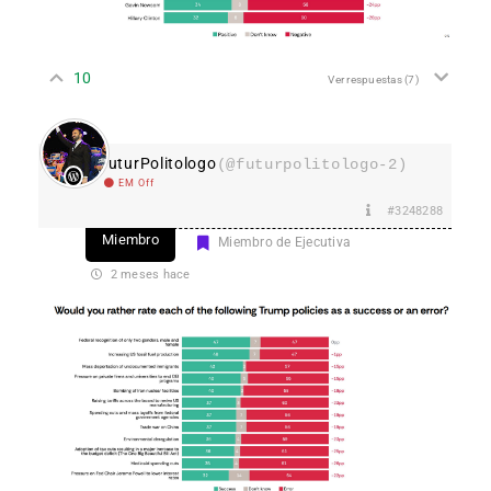
10
Ver respuestas
(7)
FuturPolitologo
(@futurpolitologo-2)
EM Off
#3248288
Miembro
Miembro de Ejecutiva
2 meses hace