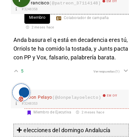
EM Off
Francisco
(@patreon_37114148)
#3248358
Miembro
Colaborador de campaña
2 meses hace
Anda basura el q está en decadencia eres tú,
Orriols te ha comido la tostada, y Junts pacta
con PP y Vox, falsario, palabrería barata.
5
Ver respuestas
(1)
EM Off
Don Pelayo
(@donpelayoelecto)
#3248353
Miembro de Ejecutiva
2 meses hace
elecciones del domingo Andalucía