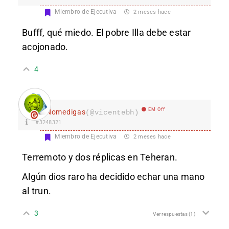
Miembro de Ejecutiva
2 meses hace
Bufff, qué miedo. El pobre Illa debe estar
acojonado.
4
EM Off
Nomedigas
(@vicentebh)
#3248321
Miembro de Ejecutiva
2 meses hace
Terremoto y dos réplicas en Teheran.
Algún dios raro ha decidido echar una mano
al trun.
3
Ver respuestas
(1)