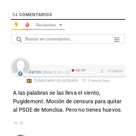
54
COMENTARIOS
Recientes
EM Off
#3248839
Martin
(@martin-3)
Colaborador de campaña
2 meses hace
A las palabras se las lleva el viento,
Pugidemont. Moción de censura para quitar
al PSOE de Moncloa. Pero no tienes huevos.
0