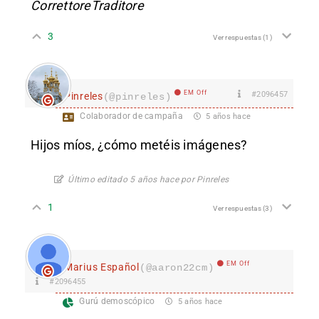
CorrettoreTraditore
3
Ver respuestas
(1)
EM Off
#2096457
Pinreles
(@pinreles)
Colaborador de campaña
5 años hace
Hijos míos, ¿cómo metéis imágenes?
Último editado 5 años hace por Pinreles
1
Ver respuestas
(3)
EM Off
Marius Español
(@aaron22cm)
#2096455
Gurú demoscópico
5 años hace