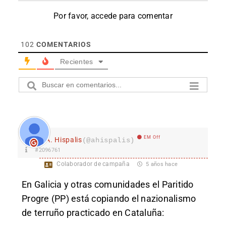
Por favor, accede para comentar
102
COMENTARIOS
Recientes
EM Off
A. Hispalis
(@ahispalis)
#2096761
Colaborador de campaña
5 años hace
En Galicia y otras comunidades el Paritido
Progre (PP) está copiando el nazionalismo
de terruño practicado en Cataluña: