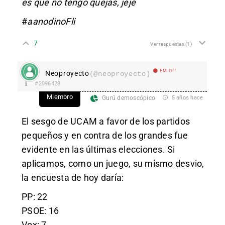
es que no tengo quejas, jeje
#
aanodinoFli
7
Ver respuestas
(1)
EM Off
Neoproyecto
(@neoproyecto)
#2096428
Miembro
Gurú demoscópico
5 años hace
El sesgo de UCAM a favor de los partidos
pequeños y en contra de los grandes fue
evidente en las últimas elecciones. Si
aplicamos, como un juego, su mismo desvio,
la encuesta de hoy daría:
PP: 22
PSOE: 16
Vox: 7