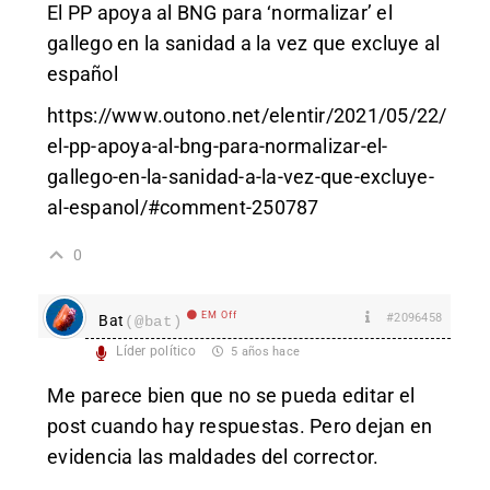
El PP apoya al BNG para ‘normalizar’ el
gallego en la sanidad a la vez que excluye al
español
https://www.outono.net/elentir/2021/05/22/
el-pp-apoya-al-bng-para-normalizar-el-
gallego-en-la-sanidad-a-la-vez-que-excluye-
al-espanol/#comment-250787
0
EM Off
#2096458
Bat
(@bat)
Líder político
5 años hace
Me parece bien que no se pueda editar el
post cuando hay respuestas. Pero dejan en
evidencia las maldades del corrector.