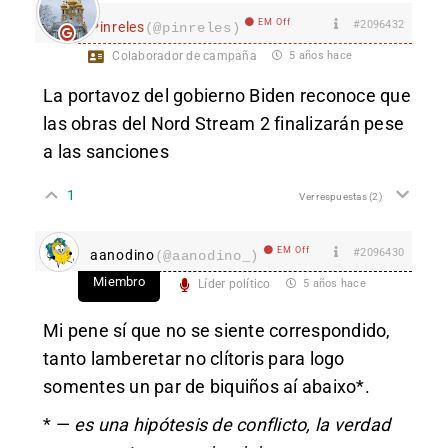
EM Off
#2096432
Pinreles
(@pinreles)
Colaborador de campaña
5 años hace
La portavoz del gobierno Biden reconoce que
las obras del Nord Stream 2 finalizarán pese
a las sanciones
1
Ver respuestas
(2)
EM Off
#2096430
aanodino
(@aanodino_)
Miembro
Líder político
5 años hace
Mi pene sí que no se siente correspondido,
tanto lamberetar no clítoris para logo
somentes un par de biquiños aí abaixo*.
* —
es una hipótesis de conflicto, la verdad