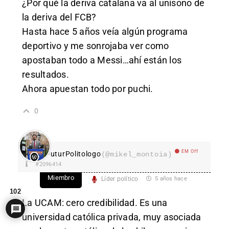
¿Por qué la deriva catalana va al unísono de
la deriva del FCB?
Hasta hace 5 años veía algún programa
deportivo y me sonrojaba ver como
apostaban todo a Messi…ahí están los
resultados.
Ahora apuestan todo por puchi.
0
EM Off
FuturPolitologo
(@mikel_montoia)
#2096414
Miembro
Líder político
5 años hace
102
La UCAM: cero credibilidad. Es una
universidad católica privada, muy asociada