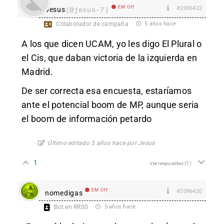
EM Off
#2096422
Jesus
(@jesus-7)
Colaborador de campaña
5 años hace
A los que dicen UCAM, yo les digo El Plural o
el Cis, que daban victoria de la izquierda en
Madrid.
De ser correcta esa encuesta, estaríamos
ante el potencial boom de MP, aunque seria
el boom de información petardo
Último editado 5 años hace por Jesus
1
Ver respuestas
(1)
EM Off
#2096420
nomedigas
Bot en RRSS
5 años hace