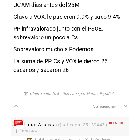
UCAM días antes del 26M
Clavo a VOX, le pusieron 9.9% y saco 9.4%
PP infravalorado junto con el PSOE,
sobrevaloro un poco a Cs
Sobrevaloro mucho a Podemos
La suma de PP, Cs y VOX le dieron 26
escaños y sacaron 26
Último editado 5 años hace por Marius Español
1
Ver respuestas
(1)
EM Off
granAnalista
(@patreon_25139443)
#2096452
Colaborador de campaña
5 años hace