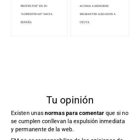
PRETEXTOS" EN SU
ACOJAN A MENORES
"AGRESIVIDAD" HACIA
MIGRANTES LLEGADOS A
ESPAÑA
CEUTA
Tu opinión
Existen unas
normas
para comentar
que si no
se cumplen conllevan la expulsión inmediata
y permanente de la web.