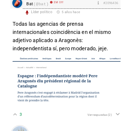
EM Off
#2096436
Bat
(@bat)
Líder político
5 años hace
Todas las agencias de prensa
internacionales coincidència en el mismo
adjetivo aplicado a Aragonès:
independentista sí, pero moderado, jeje.
3
Ver respuestas
(2)