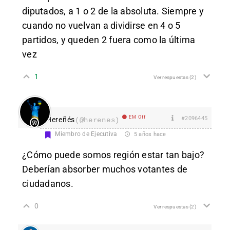
diputados, a 1 o 2 de la absoluta. Siempre y
cuando no vuelvan a dividirse en 4 o 5
partidos, y queden 2 fuera como la última
vez
1
Ver respuestas
(2)
EM Off
#2096445
Hereñés
(@herenes)
Miembro de Ejecutiva
5 años hace
¿Cómo puede somos región estar tan bajo?
Deberían absorber muchos votantes de
ciudadanos.
0
Ver respuestas
(2)