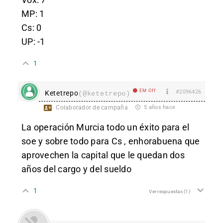
MP: 1
Cs: 0
UP: -1
1
EM Off
#2096426
Ketetrepo
(@ketetrepo)
Colaborador de campaña
5 años hace
La operación Murcia todo un éxito para el
soe y sobre todo para Cs , enhorabuena que
aprovechen la capital que le quedan dos
años del cargo y del sueldo
1
Ver respuestas
(1)