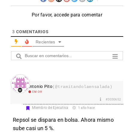
Por favor, accede para comentar
3
COMENTARIOS
Recientes
Antonio Pito
(@tramitandolaensalada)
EM Off
#3030652
Miembro de Ejecutiva
1 año hace
Repsol se dispara en bolsa. Ahora mismo
sube casi un 5 %.